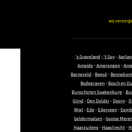
wij verzorg
's Graveland
-
't Goy
-
Aarla
Ameide
-
Amerongen
-
Ame
Barneveld
-
Beesd
-
Benneko
Bodegraven
-
Bosch en D
Bunschoten Spakenburg
-
Bu
Glind
-
Den Dolder
-
Doorn
-
D
Wiel
-
Ede
-
Ederveen
-
Eemb
Geldermalsen
-
Gooise Mere
Haarzuilens
-
Haastrecht
-
H