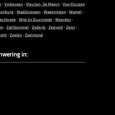
n
-
Vinkeveen
-
Vleuten- De Meern
-
Voorthuizen
denburg
-
Waddinxveen
-
Wageningen
-
Wamel
-
estbroek
-
Wijk bij Duurstede
-
Woerden
-
em
-
Zaltbommel
-
Zederik
-
Zegveld
-
Zeist
-
veld
-
Zoelen
-
Zoelmond
nwering in: