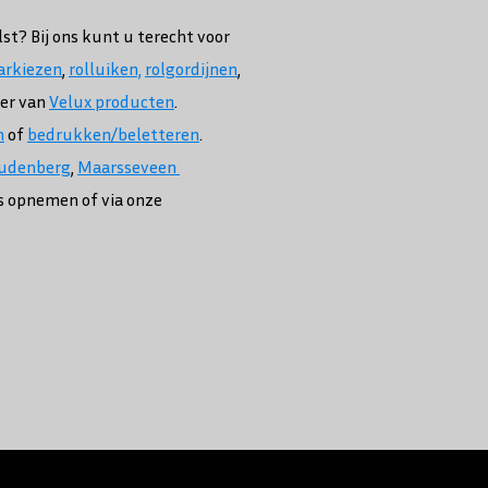
lst? Bij ons kunt u terecht voor
rkiezen
,
rolluiken,
rolgordijnen
,
ier van
Velux producten
.
n
of
bedrukken/beletteren
.
udenberg
,
Maarsseveen
s opnemen of via onze