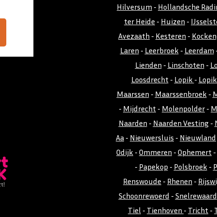
Hilversum
-
Hollandsche Radi
ter Heide
-
Huizen
-
IJsselst
Avezaath
-
Kesteren
-
Kocken
Laren
-
Leerbroek
-
Leerdam
Lienden
-
Linschoten
-
L
Loosdrecht
-
Lopik
-
Lopi
Maarssen
-
Maarssenbroek
-
M
-
Mijdrecht
-
Molenpolder
-
M
Naarden
-
Naarden Vesting
-
Aa
-
Nieuwersluis
-
Nieuwland
Odijk
-
Ommeren
-
Ophemert
-
Papekop
-
Polsbroek
-
P
Renswoude
-
Rhenen
-
Rijswi
Schoonrewoerd
-
Snelrewaard
Tiel
-
Tienhoven
-
Tricht
-