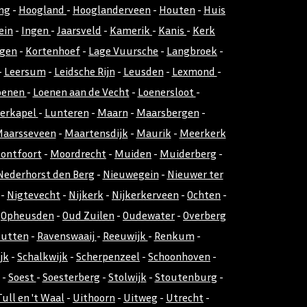
ng
-
Hoogland
-
Hooglanderveen
-
Houten
-
Huis
ein
-
Ingen
-
Jaarsveld
-
Kamerik
-
Kanis
-
Kerk
gen
-
Kortenhoef
-
Lage Vuursche
-
Langbroek
-
-
Leersum
-
Leidsche Rijn
-
Leusden
-
Lexmond
-
oenen
-
Loenen aan de Vecht
-
Loenersloot
-
kerkapel
-
Lunteren
-
Maarn
-
Maarsbergen
-
aarsseveen
-
Maartensdijk
-
Maurik
-
Meerkerk
ontfoort
-
Moordrecht
-
Muiden
-
Muiderberg
-
Nederhorst den Berg
-
Nieuwegein
-
Nieuwer ter
-
Nigtevecht
-
Nijkerk
-
Nijkerkerveen
-
Ochten
-
-
Opheusden
-
Oud Zuilen
-
Oudewater
-
Overberg
utten
-
Ravenswaaij
-
Reeuwijk
-
Renkum
-
jk
-
Schalkwijk
-
Scherpenzeel
-
Schoonhoven
-
-
Soest
-
Soesterberg
-
Stolwijk
-
Stoutenburg
-
Tull en 't Waal
-
Uithoorn
-
Uitweg
-
Utrecht
-