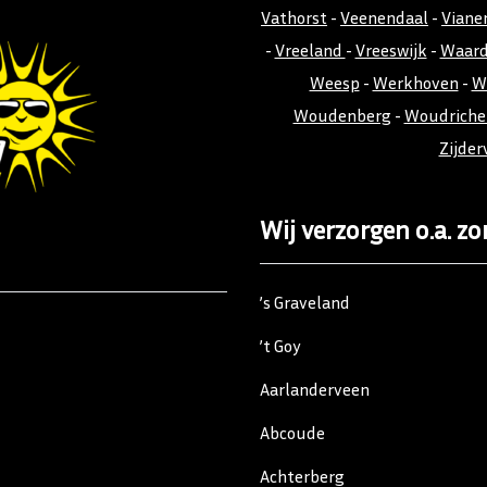
Vathorst
-
Veenendaal
-
Viane
-
Vreeland
-
Vreeswijk
-
Waar
Weesp
-
Werkhoven
-
W
Woudenberg
-
Woudrich
Zijder
Wij verzorgen o.a. zo
’s Graveland
’t Goy
Aarlanderveen
Abcoude
Achterberg