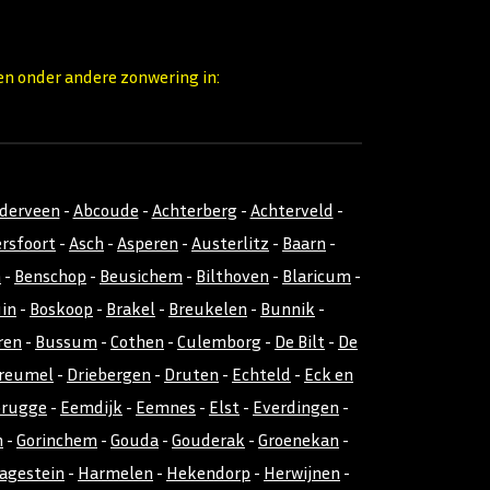
en onder andere zonwering in:
nderveen
-
Abcoude
-
Achterberg
-
Achterveld
-
rsfoort
-
Asch
-
Asperen
-
Austerlitz
-
Baarn
-
m
-
Benschop
-
Beusichem
-
Bilthoven
-
Blaricum
-
uin
-
Boskoop
-
Brakel
-
Breukelen
-
Bunnik
-
ren
-
Bussum
-
Cothen
-
Culemborg
-
De Bilt
-
De
reumel
-
Driebergen
-
Druten
-
Echteld
-
Eck en
rugge
-
Eemdijk
-
Eemnes
-
Elst
-
Everdingen
-
n
-
Gorinchem
-
Gouda
-
Gouderak
-
Groenekan
-
agestein
-
Harmelen
-
Hekendorp
-
Herwijnen
-