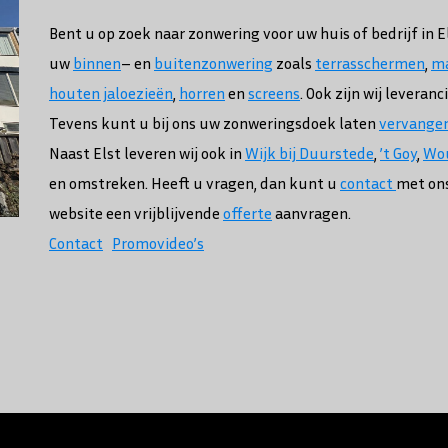
Bent u op zoek naar zonwering voor uw huis of bedrijf in E
uw
binnen
– en
buitenzonwering
zoals
terrasschermen
,
ma
houten jaloezieën
,
horren
en
screens
. Ook zijn wij leveranc
Tevens kunt u bij ons uw zonweringsdoek laten
vervange
Naast Elst leveren wij ook in
Wijk bij Duurstede
,
’t Goy
,
Wo
en omstreken. Heeft u vragen, dan kunt u
contact
met on
website een vrijblijvende
offerte
aanvragen.
Contact
Promovideo’s