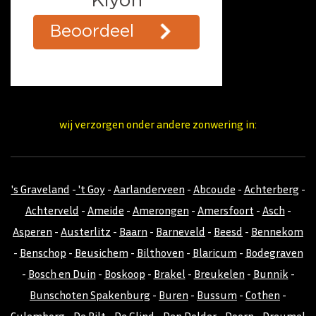
wij verzorgen onder andere zonwering in:
's Graveland
-
't Goy
-
Aarlanderveen
-
Abcoude
-
Achterberg
-
Achterveld
-
Ameide
-
Amerongen
-
Amersfoort
-
Asch
-
Asperen
-
Austerlitz
-
Baarn
-
Barneveld
-
Beesd
-
Bennekom
-
Benschop
-
Beusichem
-
Bilthoven
-
Blaricum
-
Bodegraven
-
Bosch en Duin
-
Boskoop
-
Brakel
-
Breukelen
-
Bunnik
-
Bunschoten Spakenburg
-
Buren
-
Bussum
-
Cothen
-
Culemborg
-
De Bilt
-
De Glind
-
Den Dolder
-
Doorn
-
Dreumel