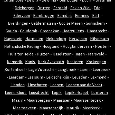
-
Driebergen
-
Druten
-
Echteld
-
Eck en Wiel
-
Ede
-
Ederveen
-
Eembrugge
-
Eemdijk
-
Eemnes
-
Elst
-
Everdingen
-
Geldermalsen
-
Gooise Meren
-
Gorinchem
-
Gouda
-
Gouderak
-
Groenekan
-
Haarzuilens
-
Haastrecht
-
Hagestein
-
Harmelen
-
Hekendorp
-
Herwijnen
-
Hilversum
-
Hollandsche Rading
-
Hoogland
-
Hooglanderveen
-
Houten
-
Huis ter Heide
-
Huizen
-
IJsselstein
-
Ingen
-
Jaarsveld
-
Kamerik
-
Kanis
-
Kerk Avezaath
-
Kesteren
-
Kockengen
-
Kortenhoef
-
Lage Vuursche
-
Langbroek
-
Laren
-
Leerbroek
-
Leerdam
-
Leersum
-
Leidsche Rijn
-
Leusden
-
Lexmond
-
Lienden
-
Linschoten
-
Loenen
-
Loenen aan de Vecht
-
Loenersloot
-
Loosdrecht
-
Lopik
-
Lopikerkapel
-
Lunteren
-
Maarn
-
Maarsbergen
-
Maarssen
-
Maarssenbroek
-
Maarsseveen
-
Maartensdijk
-
Maurik
-
Meerkerk
-