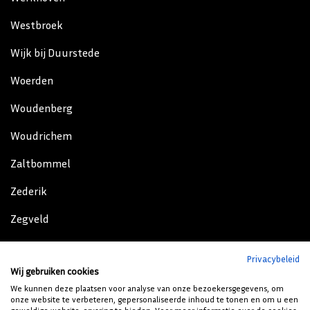
Westbroek
Wijk bij Duurstede
Woerden
Woudenberg
Woudrichem
Zaltbommel
Zederik
Zegveld
Zeist
Privacybeleid
Wij gebruiken cookies
Zijderveld
We kunnen deze plaatsen voor analyse van onze bezoekersgegevens, om
onze website te verbeteren, gepersonaliseerde inhoud te tonen en om u een
Zoelen