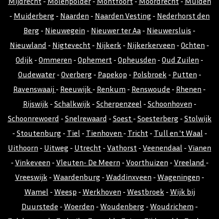
Mijdrecht
-
Molenpolder
-
Montfoort
-
Moordrecht
-
Muiden
-
Muiderberg
-
Naarden
-
Naarden Vesting
-
Nederhorst den
Berg
-
Nieuwegein
-
Nieuwer ter Aa
-
Nieuwersluis
-
Nieuwland
-
Nigtevecht
-
Nijkerk
-
Nijkerkerveen
-
Ochten
-
Odijk
-
Ommeren
-
Ophemert
-
Opheusden
-
Oud Zuilen
-
Oudewater
-
Overberg
-
Papekop
-
Polsbroek
-
Putten
-
Ravenswaaij
-
Reeuwijk
-
Renkum
-
Renswoude
-
Rhenen
-
Rijswijk
-
Schalkwijk
-
Scherpenzeel
-
Schoonhoven
-
Schoonrewoerd
-
Snelrewaard
-
Soest
-
Soesterberg
-
Stolwijk
-
Stoutenburg
-
Tiel
-
Tienhoven
-
Tricht
-
Tull en 't Waal
-
Uithoorn
-
Uitweg
-
Utrecht
-
Vathorst
-
Veenendaal
-
Vianen
-
Vinkeveen
-
Vleuten- De Meern
-
Voorthuizen
-
Vreeland
-
Vreeswijk
-
Waardenburg
-
Waddinxveen
-
Wageningen
-
Wamel
-
Weesp
-
Werkhoven
-
Westbroek
-
Wijk bij
Duurstede
-
Woerden
-
Woudenberg
-
Woudrichem
-