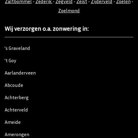
Zaltbommel
-
Zederik
-
Zegveld
-
Zeist
-
Zijderveld
-
Zoelen
-
Zoelmond
Wij verzorgen o.a. zonwering in:
’s Graveland
’t Goy
Aarlanderveen
Abcoude
Achterberg
Achterveld
Ameide
Amerongen