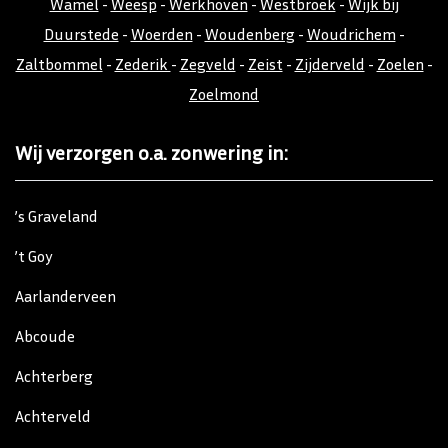
Wamel
-
Weesp
-
Werkhoven
-
Westbroek
-
Wijk bij
Duurstede
-
Woerden
-
Woudenberg
-
Woudrichem
-
Zaltbommel
-
Zederik
-
Zegveld
-
Zeist
-
Zijderveld
-
Zoelen
-
Zoelmond
Wij verzorgen o.a. zonwering in:
’s Graveland
’t Goy
Aarlanderveen
Abcoude
Achterberg
Achterveld