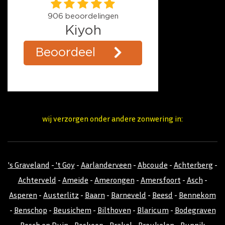
wij verzorgen onder andere zonwering in:
's Graveland
-
't Goy
-
Aarlanderveen
-
Abcoude
-
Achterberg
-
Achterveld
-
Ameide
-
Amerongen
-
Amersfoort
-
Asch
-
Asperen
-
Austerlitz
-
Baarn
-
Barneveld
-
Beesd
-
Bennekom
-
Benschop
-
Beusichem
-
Bilthoven
-
Blaricum
-
Bodegraven