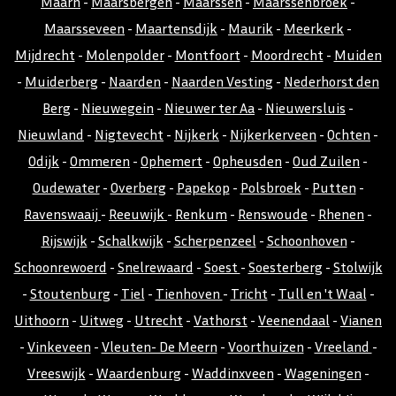
Maarn
-
Maarsbergen
-
Maarssen
-
Maarssenbroek
-
Maarsseveen
-
Maartensdijk
-
Maurik
-
Meerkerk
-
Mijdrecht
-
Molenpolder
-
Montfoort
-
Moordrecht
-
Muiden
-
Muiderberg
-
Naarden
-
Naarden Vesting
-
Nederhorst den
Berg
-
Nieuwegein
-
Nieuwer ter Aa
-
Nieuwersluis
-
Nieuwland
-
Nigtevecht
-
Nijkerk
-
Nijkerkerveen
-
Ochten
-
Odijk
-
Ommeren
-
Ophemert
-
Opheusden
-
Oud Zuilen
-
Oudewater
-
Overberg
-
Papekop
-
Polsbroek
-
Putten
-
Ravenswaaij
-
Reeuwijk
-
Renkum
-
Renswoude
-
Rhenen
-
Rijswijk
-
Schalkwijk
-
Scherpenzeel
-
Schoonhoven
-
Schoonrewoerd
-
Snelrewaard
-
Soest
-
Soesterberg
-
Stolwijk
-
Stoutenburg
-
Tiel
-
Tienhoven
-
Tricht
-
Tull en 't Waal
-
Uithoorn
-
Uitweg
-
Utrecht
-
Vathorst
-
Veenendaal
-
Vianen
-
Vinkeveen
-
Vleuten- De Meern
-
Voorthuizen
-
Vreeland
-
Vreeswijk
-
Waardenburg
-
Waddinxveen
-
Wageningen
-