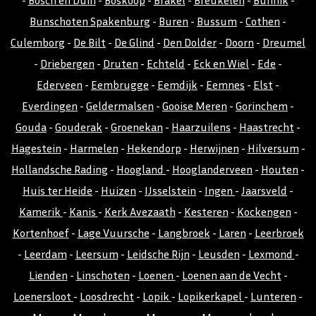
-
Bosch en Duin
-
Boskoop
-
Brakel
-
Breukelen
-
Bunnik
-
Bunschoten Spakenburg
-
Buren
-
Bussum
-
Cothen
-
Culemborg
-
De Bilt
-
De Glind
-
Den Dolder
-
Doorn
-
Dreumel
-
Driebergen
-
Druten
-
Echteld
-
Eck en Wiel
-
Ede
-
Ederveen
-
Eembrugge
-
Eemdijk
-
Eemnes
-
Elst
-
Everdingen
-
Geldermalsen
-
Gooise Meren
-
Gorinchem
-
Gouda
-
Gouderak
-
Groenekan
-
Haarzuilens
-
Haastrecht
-
Hagestein
-
Harmelen
-
Hekendorp
-
Herwijnen
-
Hilversum
-
Hollandsche Rading
-
Hoogland
-
Hooglanderveen
-
Houten
-
Huis ter Heide
-
Huizen
-
IJsselstein
-
Ingen
-
Jaarsveld
-
Kamerik
-
Kanis
-
Kerk Avezaath
-
Kesteren
-
Kockengen
-
Kortenhoef
-
Lage Vuursche
-
Langbroek
-
Laren
-
Leerbroek
-
Leerdam
-
Leersum
-
Leidsche Rijn
-
Leusden
-
Lexmond
-
Lienden
-
Linschoten
-
Loenen
-
Loenen aan de Vecht
-
Loenersloot
-
Loosdrecht
-
Lopik
-
Lopikerkapel
-
Lunteren
-