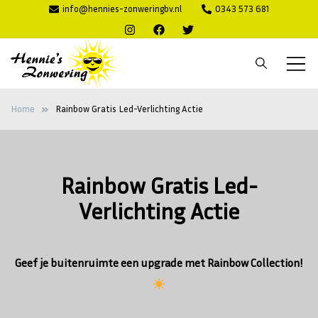
Ga
info@hennies-zonweringbv.nl
0343 573 681
naar
de
inhoud
Hennie's
Zonwering voor binnen en buiten
Home
Rainbow Gratis Led-Verlichting Actie
Zonwering
Rainbow Gratis Led-
Verlichting Actie
Geef je buitenruimte een upgrade met Rainbow Collection!