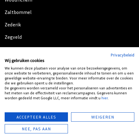
Zaltbommel
Zederik
Zegveld
Zeist
Privacybeleid
Wij gebruiken cookies
Zijderveld
We kunnen deze plaatsen voor analyse van onze bezoekersgegevens, om
onze website te verbeteren, gepersonaliseerde inhoud te tonen en om u een
Zoelen
geweldige website-ervaring te bieden. Voor meer informatie over de cookies
die we gebruiken opent u de instellingen.
Zoelmond
De gegevens worden verzameld voor het personaliseren van advertenties en
het meten van de effectiviteit van reclamecampagnes. Gegevens kunnen
worden gedeeld met Google LLC, meer informatie vindt u
hier
.
© 2023 HENNIE'S ZONWERING - ZONWERING VOOR BINNEN EN
ACCEPTEER ALLES
WEIGEREN
BUITEN. |
BUSINESS TO BUSINESS VOORWAARDEN
|
NEE, PAS AAN
CONSUMENTEN VOORWAARDEN