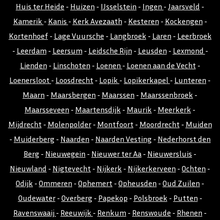
Huis ter Heide
-
Huizen
-
IJsselstein
-
Ingen
-
Jaarsveld
-
Kamerik
-
Kanis
-
Kerk Avezaath
-
Kesteren
-
Kockengen
-
Kortenhoef
-
Lage Vuursche
-
Langbroek
-
Laren
-
Leerbroek
-
Leerdam
-
Leersum
-
Leidsche Rijn
-
Leusden
-
Lexmond
-
Lienden
-
Linschoten
-
Loenen
-
Loenen aan de Vecht
-
Loenersloot
-
Loosdrecht
-
Lopik
-
Lopikerkapel
-
Lunteren
-
Maarn
-
Maarsbergen
-
Maarssen
-
Maarssenbroek
-
Maarsseveen
-
Maartensdijk
-
Maurik
-
Meerkerk
-
Mijdrecht
-
Molenpolder
-
Montfoort
-
Moordrecht
-
Muiden
-
Muiderberg
-
Naarden
-
Naarden Vesting
-
Nederhorst den
Berg
-
Nieuwegein
-
Nieuwer ter Aa
-
Nieuwersluis
-
Nieuwland
-
Nigtevecht
-
Nijkerk
-
Nijkerkerveen
-
Ochten
-
Odijk
-
Ommeren
-
Ophemert
-
Opheusden
-
Oud Zuilen
-
Oudewater
-
Overberg
-
Papekop
-
Polsbroek
-
Putten
-
Ravenswaaij
-
Reeuwijk
-
Renkum
-
Renswoude
-
Rhenen
-