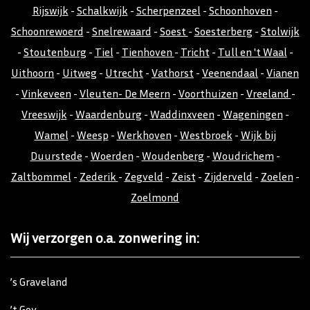
Rijswijk
-
Schalkwijk
-
Scherpenzeel
-
Schoonhoven
-
Schoonrewoerd
-
Snelrewaard
-
Soest
-
Soesterberg
-
Stolwijk
-
Stoutenburg
-
Tiel
-
Tienhoven
-
Tricht
-
Tull en 't Waal
-
Uithoorn
-
Uitweg
-
Utrecht
-
Vathorst
-
Veenendaal
-
Vianen
-
Vinkeveen
-
Vleuten- De Meern
-
Voorthuizen
-
Vreeland
-
Vreeswijk
-
Waardenburg
-
Waddinxveen
-
Wageningen
-
Wamel
-
Weesp
-
Werkhoven
-
Westbroek
-
Wijk bij
Duurstede
-
Woerden
-
Woudenberg
-
Woudrichem
-
Zaltbommel
-
Zederik
-
Zegveld
-
Zeist
-
Zijderveld
-
Zoelen
-
Zoelmond
Wij verzorgen o.a. zonwering in:
’s Graveland
’t Goy