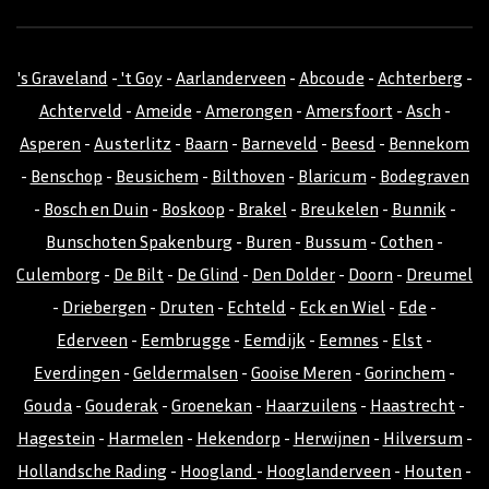
's Graveland
-
't Goy
-
Aarlanderveen
-
Abcoude
-
Achterberg
-
Achterveld
-
Ameide
-
Amerongen
-
Amersfoort
-
Asch
-
Asperen
-
Austerlitz
-
Baarn
-
Barneveld
-
Beesd
-
Bennekom
-
Benschop
-
Beusichem
-
Bilthoven
-
Blaricum
-
Bodegraven
-
Bosch en Duin
-
Boskoop
-
Brakel
-
Breukelen
-
Bunnik
-
Bunschoten Spakenburg
-
Buren
-
Bussum
-
Cothen
-
Culemborg
-
De Bilt
-
De Glind
-
Den Dolder
-
Doorn
-
Dreumel
-
Driebergen
-
Druten
-
Echteld
-
Eck en Wiel
-
Ede
-
Ederveen
-
Eembrugge
-
Eemdijk
-
Eemnes
-
Elst
-
Everdingen
-
Geldermalsen
-
Gooise Meren
-
Gorinchem
-
Gouda
-
Gouderak
-
Groenekan
-
Haarzuilens
-
Haastrecht
-
Hagestein
-
Harmelen
-
Hekendorp
-
Herwijnen
-
Hilversum
-
Hollandsche Rading
-
Hoogland
-
Hooglanderveen
-
Houten
-