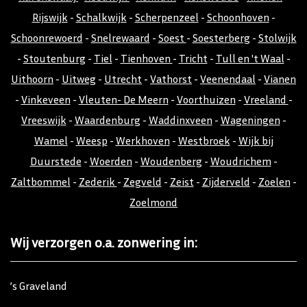
Rijswijk
-
Schalkwijk
-
Scherpenzeel
-
Schoonhoven
-
Schoonrewoerd
-
Snelrewaard
-
Soest
-
Soesterberg
-
Stolwijk
-
Stoutenburg
-
Tiel
-
Tienhoven
-
Tricht
-
Tull en 't Waal
-
Uithoorn
-
Uitweg
-
Utrecht
-
Vathorst
-
Veenendaal
-
Vianen
-
Vinkeveen
-
Vleuten- De Meern
-
Voorthuizen
-
Vreeland
-
Vreeswijk
-
Waardenburg
-
Waddinxveen
-
Wageningen
-
Wamel
-
Weesp
-
Werkhoven
-
Westbroek
-
Wijk bij
Duurstede
-
Woerden
-
Woudenberg
-
Woudrichem
-
Zaltbommel
-
Zederik
-
Zegveld
-
Zeist
-
Zijderveld
-
Zoelen
-
Zoelmond
Wij verzorgen o.a. zonwering in:
’s Graveland