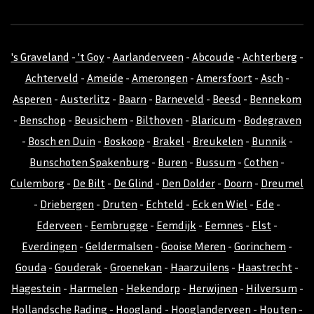
's Graveland
-
't Goy
-
Aarlanderveen
-
Abcoude
-
Achterberg
-
Achterveld
-
Ameide
-
Amerongen
-
Amersfoort
-
Asch
-
Asperen
-
Austerlitz
-
Baarn
-
Barneveld
-
Beesd
-
Bennekom
-
Benschop
-
Beusichem
-
Bilthoven
-
Blaricum
-
Bodegraven
-
Bosch en Duin
-
Boskoop
-
Brakel
-
Breukelen
-
Bunnik
-
Bunschoten Spakenburg
-
Buren
-
Bussum
-
Cothen
-
Culemborg
-
De Bilt
-
De Glind
-
Den Dolder
-
Doorn
-
Dreumel
-
Driebergen
-
Druten
-
Echteld
-
Eck en Wiel
-
Ede
-
Ederveen
-
Eembrugge
-
Eemdijk
-
Eemnes
-
Elst
-
Everdingen
-
Geldermalsen
-
Gooise Meren
-
Gorinchem
-
Gouda
-
Gouderak
-
Groenekan
-
Haarzuilens
-
Haastrecht
-
Hagestein
-
Harmelen
-
Hekendorp
-
Herwijnen
-
Hilversum
-
Hollandsche Rading
-
Hoogland
-
Hooglanderveen
-
Houten
-