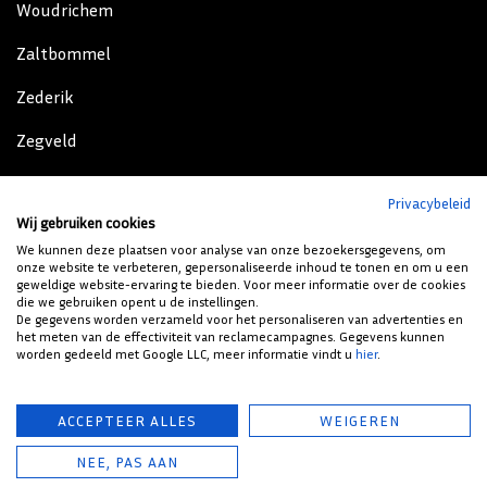
Woudrichem
Zaltbommel
Zederik
Zegveld
Zeist
Privacybeleid
Wij gebruiken cookies
Zijderveld
We kunnen deze plaatsen voor analyse van onze bezoekersgegevens, om
onze website te verbeteren, gepersonaliseerde inhoud te tonen en om u een
Zoelen
geweldige website-ervaring te bieden. Voor meer informatie over de cookies
die we gebruiken opent u de instellingen.
Zoelmond
De gegevens worden verzameld voor het personaliseren van advertenties en
het meten van de effectiviteit van reclamecampagnes. Gegevens kunnen
worden gedeeld met Google LLC, meer informatie vindt u
hier
.
© 2023 HENNIE'S ZONWERING - ZONWERING VOOR BINNEN EN
ACCEPTEER ALLES
WEIGEREN
BUITEN. |
BUSINESS TO BUSINESS VOORWAARDEN
|
NEE, PAS AAN
CONSUMENTEN VOORWAARDEN