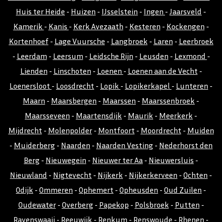
Huis ter Heide
-
Huizen
-
IJsselstein
-
Ingen
-
Jaarsveld
-
Kamerik
-
Kanis
-
Kerk Avezaath
-
Kesteren
-
Kockengen
-
Kortenhoef
-
Lage Vuursche
-
Langbroek
-
Laren
-
Leerbroek
-
Leerdam
-
Leersum
-
Leidsche Rijn
-
Leusden
-
Lexmond
-
Lienden
-
Linschoten
-
Loenen
-
Loenen aan de Vecht
-
Loenersloot
-
Loosdrecht
-
Lopik
-
Lopikerkapel
-
Lunteren
-
Maarn
-
Maarsbergen
-
Maarssen
-
Maarssenbroek
-
Maarsseveen
-
Maartensdijk
-
Maurik
-
Meerkerk
-
Mijdrecht
-
Molenpolder
-
Montfoort
-
Moordrecht
-
Muiden
-
Muiderberg
-
Naarden
-
Naarden Vesting
-
Nederhorst den
Berg
-
Nieuwegein
-
Nieuwer ter Aa
-
Nieuwersluis
-
Nieuwland
-
Nigtevecht
-
Nijkerk
-
Nijkerkerveen
-
Ochten
-
Odijk
-
Ommeren
-
Ophemert
-
Opheusden
-
Oud Zuilen
-
Oudewater
-
Overberg
-
Papekop
-
Polsbroek
-
Putten
-
Ravenswaaij
-
Reeuwijk
-
Renkum
-
Renswoude
-
Rhenen
-