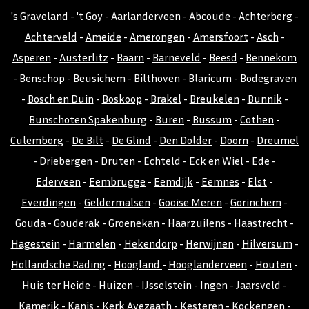
's Graveland
-
't Goy
-
Aarlanderveen
-
Abcoude
-
Achterberg
-
Achterveld
-
Ameide
-
Amerongen
-
Amersfoort
-
Asch
-
Asperen
-
Austerlitz
-
Baarn
-
Barneveld
-
Beesd
-
Bennekom
-
Benschop
-
Beusichem
-
Bilthoven
-
Blaricum
-
Bodegraven
-
Bosch en Duin
-
Boskoop
-
Brakel
-
Breukelen
-
Bunnik
-
Bunschoten Spakenburg
-
Buren
-
Bussum
-
Cothen
-
Culemborg
-
De Bilt
-
De Glind
-
Den Dolder
-
Doorn
-
Dreumel
-
Driebergen
-
Druten
-
Echteld
-
Eck en Wiel
-
Ede
-
Ederveen
-
Eembrugge
-
Eemdijk
-
Eemnes
-
Elst
-
Everdingen
-
Geldermalsen
-
Gooise Meren
-
Gorinchem
-
Gouda
-
Gouderak
-
Groenekan
-
Haarzuilens
-
Haastrecht
-
Hagestein
-
Harmelen
-
Hekendorp
-
Herwijnen
-
Hilversum
-
Hollandsche Rading
-
Hoogland
-
Hooglanderveen
-
Houten
-
Huis ter Heide
-
Huizen
-
IJsselstein
-
Ingen
-
Jaarsveld
-
Kamerik
-
Kanis
-
Kerk Avezaath
-
Kesteren
-
Kockengen
-