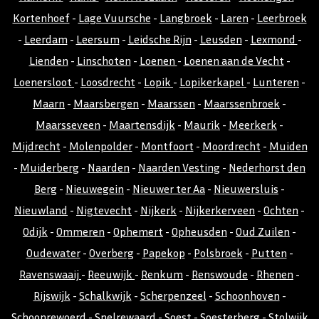
Kortenhoef
-
Lage Vuursche
-
Langbroek
-
Laren
-
Leerbroek
-
Leerdam
-
Leersum
-
Leidsche Rijn
-
Leusden
-
Lexmond
-
Lienden
-
Linschoten
-
Loenen
-
Loenen aan de Vecht
-
Loenersloot
-
Loosdrecht
-
Lopik
-
Lopikerkapel
-
Lunteren
-
Maarn
-
Maarsbergen
-
Maarssen
-
Maarssenbroek
-
Maarsseveen
-
Maartensdijk
-
Maurik
-
Meerkerk
-
Mijdrecht
-
Molenpolder
-
Montfoort
-
Moordrecht
-
Muiden
-
Muiderberg
-
Naarden
-
Naarden Vesting
-
Nederhorst den
Berg
-
Nieuwegein
-
Nieuwer ter Aa
-
Nieuwersluis
-
Nieuwland
-
Nigtevecht
-
Nijkerk
-
Nijkerkerveen
-
Ochten
-
Odijk
-
Ommeren
-
Ophemert
-
Opheusden
-
Oud Zuilen
-
Oudewater
-
Overberg
-
Papekop
-
Polsbroek
-
Putten
-
Ravenswaaij
-
Reeuwijk
-
Renkum
-
Renswoude
-
Rhenen
-
Rijswijk
-
Schalkwijk
-
Scherpenzeel
-
Schoonhoven
-
Schoonrewoerd
-
Snelrewaard
-
Soest
-
Soesterberg
-
Stolwijk