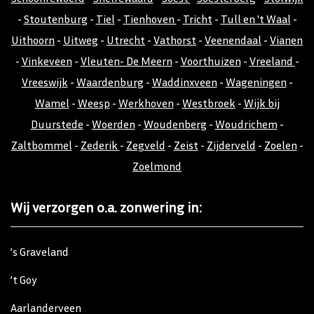
-
Stoutenburg
-
Tiel
-
Tienhoven
-
Tricht
-
Tull en 't Waal
-
Uithoorn
-
Uitweg
-
Utrecht
-
Vathorst
-
Veenendaal
-
Vianen
-
Vinkeveen
-
Vleuten- De Meern
-
Voorthuizen
-
Vreeland
-
Vreeswijk
-
Waardenburg
-
Waddinxveen
-
Wageningen
-
Wamel
-
Weesp
-
Werkhoven
-
Westbroek
-
Wijk bij
Duurstede
-
Woerden
-
Woudenberg
-
Woudrichem
-
Zaltbommel
-
Zederik
-
Zegveld
-
Zeist
-
Zijderveld
-
Zoelen
-
Zoelmond
Wij verzorgen o.a. zonwering in:
’s Graveland
’t Goy
Aarlanderveen