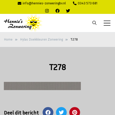
Ga
info@hennies-zonweringbv.nl
0343 573 681
naar
de
inhoud
Hennie's
Zonwering voor binnen en buiten
Home
Hylas Doekkleuren Zonwering
T278
Zonwering
T278
Deel dit bericht