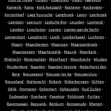
Kamerik
-
Kanis
-
Kerk Avezaath
-
Kesteren
-
Kockengen
-
Kortenhoef
-
Lage Vuursche
-
Langbroek
-
Laren
-
Leerbroek
-
Leerdam
-
Leersum
-
Leidsche Rijn
-
Leusden
-
Lexmond
-
Lienden
-
Linschoten
-
Loenen
-
Loenen aan de Vecht
-
Loenersloot
-
Loosdrecht
-
Lopik
-
Lopikerkapel
-
Lunteren
-
Maarn
-
Maarsbergen
-
Maarssen
-
Maarssenbroek
-
Maarsseveen
-
Maartensdijk
-
Maurik
-
Meerkerk
-
Mijdrecht
-
Molenpolder
-
Montfoort
-
Moordrecht
-
Muiden
-
Muiderberg
-
Naarden
-
Naarden Vesting
-
Nederhorst den
Berg
-
Nieuwegein
-
Nieuwer ter Aa
-
Nieuwersluis
-
Nieuwland
-
Nigtevecht
-
Nijkerk
-
Nijkerkerveen
-
Ochten
-
Odijk
-
Ommeren
-
Ophemert
-
Opheusden
-
Oud Zuilen
-
Oudewater
-
Overberg
-
Papekop
-
Polsbroek
-
Putten
-
Ravenswaaij
-
Reeuwijk
-
Renkum
-
Renswoude
-
Rhenen
-