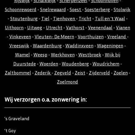
Rijswijk
-
Schalkwijk
-
Scherpenzeel
-
Schoonhoven
-
Schoonrewoerd
-
Snelrewaard
-
Soest
-
Soesterberg
-
Stolwijk
-
Stoutenburg
-
Tiel
-
Tienhoven
-
Tricht
-
Tull en 't Waal
-
Uithoorn
-
Uitweg
-
Utrecht
-
Vathorst
-
Veenendaal
-
Vianen
-
Vinkeveen
-
Vleuten- De Meern
-
Voorthuizen
-
Vreeland
-
Vreeswijk
-
Waardenburg
-
Waddinxveen
-
Wageningen
-
Wamel
-
Weesp
-
Werkhoven
-
Westbroek
-
Wijk bij
Duurstede
-
Woerden
-
Woudenberg
-
Woudrichem
-
Zaltbommel
-
Zederik
-
Zegveld
-
Zeist
-
Zijderveld
-
Zoelen
-
Zoelmond
Wij verzorgen o.a. zonwering in:
’s Graveland
’t Goy