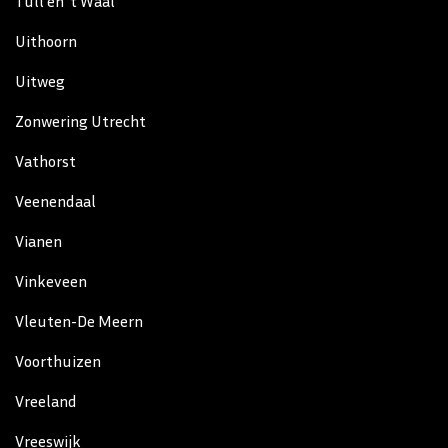
Tull en ’t Waal
Uithoorn
Uitweg
Zonwering Utrecht
Vathorst
Veenendaal
Vianen
Vinkeveen
Vleuten-De Meern
Voorthuizen
Vreeland
Vreeswijk