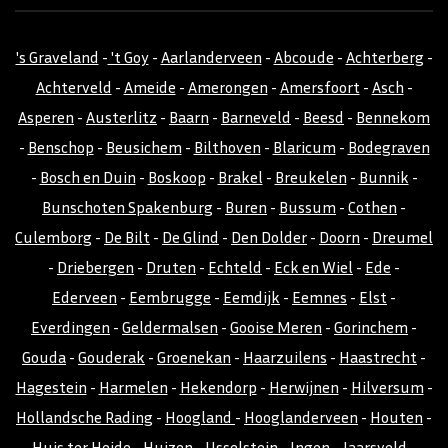
's Graveland
-
't Goy
-
Aarlanderveen
-
Abcoude
-
Achterberg
-
Achterveld
-
Ameide
-
Amerongen
-
Amersfoort
-
Asch
-
Asperen
-
Austerlitz
-
Baarn
-
Barneveld
-
Beesd
-
Bennekom
-
Benschop
-
Beusichem
-
Bilthoven
-
Blaricum
-
Bodegraven
-
Bosch en Duin
-
Boskoop
-
Brakel
-
Breukelen
-
Bunnik
-
Bunschoten Spakenburg
-
Buren
-
Bussum
-
Cothen
-
Culemborg
-
De Bilt
-
De Glind
-
Den Dolder
-
Doorn
-
Dreumel
-
Driebergen
-
Druten
-
Echteld
-
Eck en Wiel
-
Ede
-
Ederveen
-
Eembrugge
-
Eemdijk
-
Eemnes
-
Elst
-
Everdingen
-
Geldermalsen
-
Gooise Meren
-
Gorinchem
-
Gouda
-
Gouderak
-
Groenekan
-
Haarzuilens
-
Haastrecht
-
Hagestein
-
Harmelen
-
Hekendorp
-
Herwijnen
-
Hilversum
-
Hollandsche Rading
-
Hoogland
-
Hooglanderveen
-
Houten
-
Huis ter Heide
-
Huizen
-
IJsselstein
-
Ingen
-
Jaarsveld
-