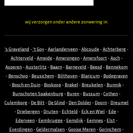
wij verzorgen onder andere zonwering in:
's Graveland
-
't Goy
-
Aarlanderveen
-
Abcoude
-
Achterberg
-
Achterveld
-
Ameide
-
Amerongen
-
Amersfoort
-
Asch
-
Asperen
-
Austerlitz
-
Baarn
-
Barneveld
-
Beesd
-
Bennekom
-
Benschop
-
Beusichem
-
Bilthoven
-
Blaricum
-
Bodegraven
-
Bosch en Duin
-
Boskoop
-
Brakel
-
Breukelen
-
Bunnik
-
Bunschoten Spakenburg
-
Buren
-
Bussum
-
Cothen
-
Culemborg
-
De Bilt
-
De Glind
-
Den Dolder
-
Doorn
-
Dreumel
-
Driebergen
-
Druten
-
Echteld
-
Eck en Wiel
-
Ede
-
Ederveen
-
Eembrugge
-
Eemdijk
-
Eemnes
-
Elst
-
Everdingen
-
Geldermalsen
-
Gooise Meren
-
Gorinchem
-