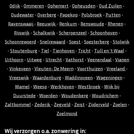
Odijk
-
Ommeren
-
Ophemert
-
Opheusden
-
Oud Zuilen
-
Oudewater
-
Overberg
-
Papekop
-
Polsbroek
-
Putten
-
Ravenswaaij
-
Reeuwijk
-
Renkum
-
Renswoude
-
Rhenen
-
Rijswijk
-
Schalkwijk
-
Scherpenzeel
-
Schoonhoven
-
Schoonrewoerd
-
Snelrewaard
-
Soest
-
Soesterberg
-
Stolwijk
-
Stoutenburg
-
Tiel
-
Tienhoven
-
Tricht
-
Tull en 't Waal
-
Uithoorn
-
Uitweg
-
Utrecht
-
Vathorst
-
Veenendaal
-
Vianen
-
Vinkeveen
-
Vleuten- De Meern
-
Voorthuizen
-
Vreeland
-
Vreeswijk
-
Waardenburg
-
Waddinxveen
-
Wageningen
-
Wamel
-
Weesp
-
Werkhoven
-
Westbroek
-
Wijk bij
Duurstede
-
Woerden
-
Woudenberg
-
Woudrichem
-
Zaltbommel
-
Zederik
-
Zegveld
-
Zeist
-
Zijderveld
-
Zoelen
-
Zoelmond
Wij verzorgen o.a. zonwering in: