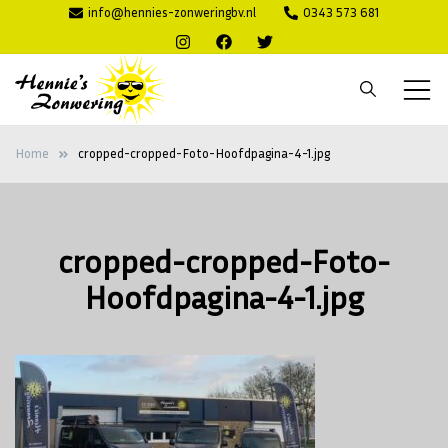
Ga
info@hennies-zonweringbv.nl
0343 573 681
naar
de
inhoud
Hennie's
Zonwering voor binnen en buiten
Home
cropped-cropped-Foto-Hoofdpagina-4-1.jpg
Zonwering
cropped-cropped-Foto-
Hoofdpagina-4-1.jpg