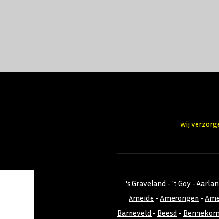
wij verzorg
's Graveland
-
't Goy
-
Aarla
Ameide
-
Amerongen
-
Ame
Barneveld
-
Beesd
-
Benneko