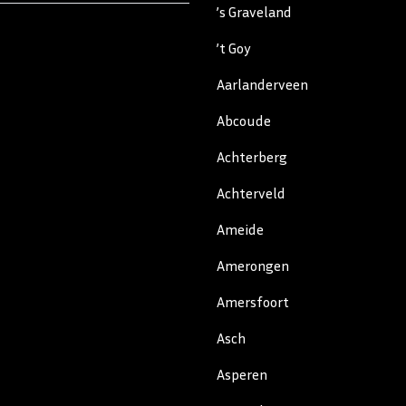
’s Graveland
’t Goy
Aarlanderveen
Abcoude
Achterberg
Achterveld
Ameide
Amerongen
Amersfoort
Asch
Asperen