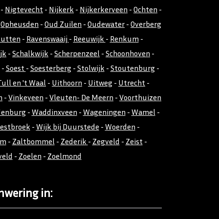
-
Nigtevecht
-
Nijkerk
-
Nijkerkerveen
-
Ochten
-
-
Opheusden
-
Oud Zuilen
-
Oudewater
-
Overberg
utten
-
Ravenswaaij
-
Reeuwijk
-
Renkum
-
jk
-
Schalkwijk
-
Scherpenzeel
-
Schoonhoven
-
-
Soest
-
Soesterberg
-
Stolwijk
-
Stoutenburg
-
Tull en 't Waal
-
Uithoorn
-
Uitweg
-
Utrecht
-
n
-
Vinkeveen
-
Vleuten- De Meern
-
Voorthuizen
denburg
-
Waddinxveen
-
Wageningen
-
Wamel
-
estbroek
-
Wijk bij Duurstede
-
Woerden
-
em
-
Zaltbommel
-
Zederik
-
Zegveld
-
Zeist
-
veld
-
Zoelen
-
Zoelmond
nwering in: