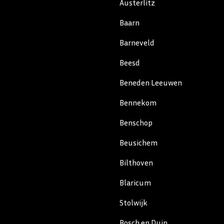
Austerlitz
Baarn
Barneveld
Beesd
Beneden Leeuwen
Bennekom
Benschop
Beusichem
Bilthoven
Blaricum
Stolwijk
Bosch en Duin