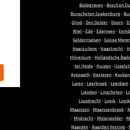
Bodegraven
-
Bosch en D
Bunschoten Spakenburg
-
Bu
Glind
-
Den Dolder
-
Doorn
-
D
Wiel
-
Ede
-
Ederveen
-
Eemb
Geldermalsen
-
Gooise Mere
Haarzuilens
-
Haastrecht
-
H
Hilversum
-
Hollandsche Radi
ter Heide
-
Huizen
-
IJsselst
Avezaath
-
Kesteren
-
Kocken
Laren
-
Leerbroek
-
Leerdam
Lienden
-
Linschoten
-
L
Loosdrecht
-
Lopik
-
Lopi
Maarssen
-
Maarssenbroek
-
M
-
Mijdrecht
-
Molenpolder
-
M
Naarden
-
Naarden Vesting
-