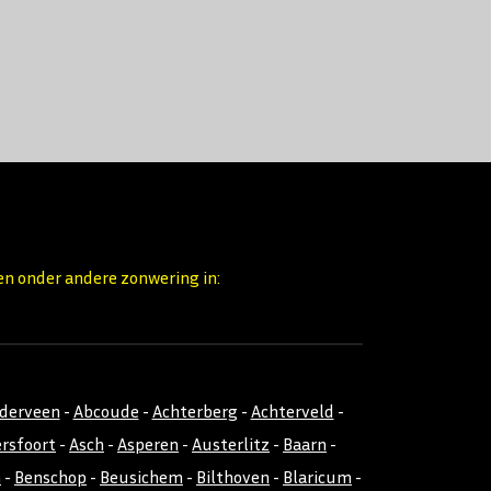
en onder andere zonwering in:
nderveen
-
Abcoude
-
Achterberg
-
Achterveld
-
rsfoort
-
Asch
-
Asperen
-
Austerlitz
-
Baarn
-
m
-
Benschop
-
Beusichem
-
Bilthoven
-
Blaricum
-