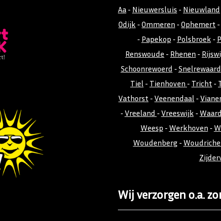
Aa
-
Nieuwersluis
-
Nieuwland
Odijk
-
Ommeren
-
Ophemert
-
Papekop
-
Polsbroek
-
P
Renswoude
-
Rhenen
-
Rijswi
Schoonrewoerd
-
Snelrewaard
Tiel
-
Tienhoven
-
Tricht
-
Vathorst
-
Veenendaal
-
Viane
-
Vreeland
-
Vreeswijk
-
Waar
Weesp
-
Werkhoven
-
W
Woudenberg
-
Woudrich
Zijder
Wij verzorgen o.a. zo