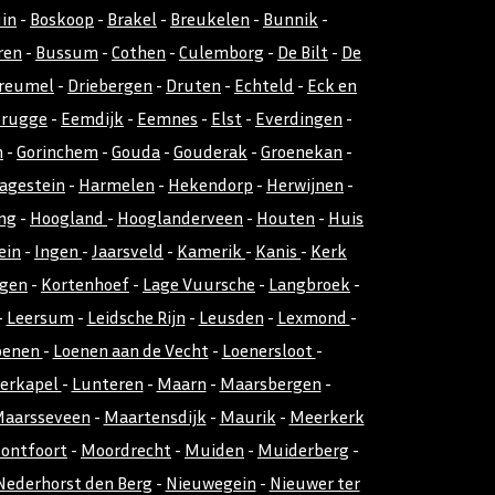
uin
-
Boskoop
-
Brakel
-
Breukelen
-
Bunnik
-
ren
-
Bussum
-
Cothen
-
Culemborg
-
De Bilt
-
De
reumel
-
Driebergen
-
Druten
-
Echteld
-
Eck en
rugge
-
Eemdijk
-
Eemnes
-
Elst
-
Everdingen
-
n
-
Gorinchem
-
Gouda
-
Gouderak
-
Groenekan
-
agestein
-
Harmelen
-
Hekendorp
-
Herwijnen
-
ng
-
Hoogland
-
Hooglanderveen
-
Houten
-
Huis
ein
-
Ingen
-
Jaarsveld
-
Kamerik
-
Kanis
-
Kerk
gen
-
Kortenhoef
-
Lage Vuursche
-
Langbroek
-
-
Leersum
-
Leidsche Rijn
-
Leusden
-
Lexmond
-
oenen
-
Loenen aan de Vecht
-
Loenersloot
-
kerkapel
-
Lunteren
-
Maarn
-
Maarsbergen
-
aarsseveen
-
Maartensdijk
-
Maurik
-
Meerkerk
ontfoort
-
Moordrecht
-
Muiden
-
Muiderberg
-
Nederhorst den Berg
-
Nieuwegein
-
Nieuwer ter