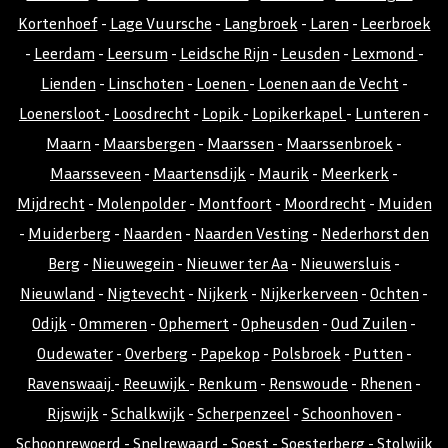
Kortenhoef
-
Lage Vuursche
-
Langbroek
-
Laren
-
Leerbroek
-
Leerdam
-
Leersum
-
Leidsche Rijn
-
Leusden
-
Lexmond
-
Lienden
-
Linschoten
-
Loenen
-
Loenen aan de Vecht
-
Loenersloot
-
Loosdrecht
-
Lopik
-
Lopikerkapel
-
Lunteren
-
Maarn
-
Maarsbergen
-
Maarssen
-
Maarssenbroek
-
Maarsseveen
-
Maartensdijk
-
Maurik
-
Meerkerk
-
Mijdrecht
-
Molenpolder
-
Montfoort
-
Moordrecht
-
Muiden
-
Muiderberg
-
Naarden
-
Naarden Vesting
-
Nederhorst den
Berg
-
Nieuwegein
-
Nieuwer ter Aa
-
Nieuwersluis
-
Nieuwland
-
Nigtevecht
-
Nijkerk
-
Nijkerkerveen
-
Ochten
-
Odijk
-
Ommeren
-
Ophemert
-
Opheusden
-
Oud Zuilen
-
Oudewater
-
Overberg
-
Papekop
-
Polsbroek
-
Putten
-
Ravenswaaij
-
Reeuwijk
-
Renkum
-
Renswoude
-
Rhenen
-
Rijswijk
-
Schalkwijk
-
Scherpenzeel
-
Schoonhoven
-
Schoonrewoerd
-
Snelrewaard
-
Soest
-
Soesterberg
-
Stolwijk