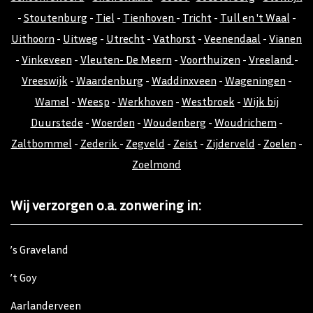
-
Stoutenburg
-
Tiel
-
Tienhoven
-
Tricht
-
Tull en 't Waal
-
Uithoorn
-
Uitweg
-
Utrecht
-
Vathorst
-
Veenendaal
-
Vianen
-
Vinkeveen
-
Vleuten- De Meern
-
Voorthuizen
-
Vreeland
-
Vreeswijk
-
Waardenburg
-
Waddinxveen
-
Wageningen
-
Wamel
-
Weesp
-
Werkhoven
-
Westbroek
-
Wijk bij
Duurstede
-
Woerden
-
Woudenberg
-
Woudrichem
-
Zaltbommel
-
Zederik
-
Zegveld
-
Zeist
-
Zijderveld
-
Zoelen
-
Zoelmond
Wij verzorgen o.a. zonwering in:
’s Graveland
’t Goy
Aarlanderveen