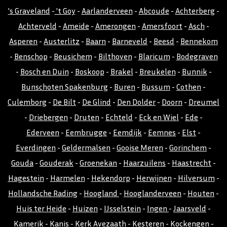
's Graveland
-
't Goy
-
Aarlanderveen
-
Abcoude
-
Achterberg
-
Achterveld
-
Ameide
-
Amerongen
-
Amersfoort
-
Asch
-
Asperen
-
Austerlitz
-
Baarn
-
Barneveld
-
Beesd
-
Bennekom
-
Benschop
-
Beusichem
-
Bilthoven
-
Blaricum
-
Bodegraven
-
Bosch en Duin
-
Boskoop
-
Brakel
-
Breukelen
-
Bunnik
-
Bunschoten Spakenburg
-
Buren
-
Bussum
-
Cothen
-
Culemborg
-
De Bilt
-
De Glind
-
Den Dolder
-
Doorn
-
Dreumel
-
Driebergen
-
Druten
-
Echteld
-
Eck en Wiel
-
Ede
-
Ederveen
-
Eembrugge
-
Eemdijk
-
Eemnes
-
Elst
-
Everdingen
-
Geldermalsen
-
Gooise Meren
-
Gorinchem
-
Gouda
-
Gouderak
-
Groenekan
-
Haarzuilens
-
Haastrecht
-
Hagestein
-
Harmelen
-
Hekendorp
-
Herwijnen
-
Hilversum
-
Hollandsche Rading
-
Hoogland
-
Hooglanderveen
-
Houten
-
Huis ter Heide
-
Huizen
-
IJsselstein
-
Ingen
-
Jaarsveld
-
Kamerik
-
Kanis
-
Kerk Avezaath
-
Kesteren
-
Kockengen
-