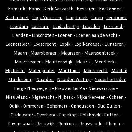
Kamerik
-
Kanis
-
Kerk Avezaath
-
Kesteren
-
Kockengen
-
Kortenhoef
-
Lage Vuursche
-
Langbroek
-
Laren
-
Leerbroek
-
Leerdam
-
Leersum
-
Leidsche Rijn
-
Leusden
-
Lexmond
-
Lienden
-
Linschoten
-
Loenen
-
Loenen aan de Vecht
-
Loenersloot
-
Loosdrecht
-
Lopik
-
Lopikerkapel
-
Lunteren
-
Maarn
-
Maarsbergen
-
Maarssen
-
Maarssenbroek
-
Maarsseveen
-
Maartensdijk
-
Maurik
-
Meerkerk
-
Mijdrecht
-
Molenpolder
-
Montfoort
-
Moordrecht
-
Muiden
-
Muiderberg
-
Naarden
-
Naarden Vesting
-
Nederhorst den
Berg
-
Nieuwegein
-
Nieuwer ter Aa
-
Nieuwersluis
-
Nieuwland
-
Nigtevecht
-
Nijkerk
-
Nijkerkerveen
-
Ochten
-
Odijk
-
Ommeren
-
Ophemert
-
Opheusden
-
Oud Zuilen
-
Oudewater
-
Overberg
-
Papekop
-
Polsbroek
-
Putten
-
Ravenswaaij
-
Reeuwijk
-
Renkum
-
Renswoude
-
Rhenen
-