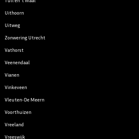
Tull en ’t Waal
Uithoorn
Uitweg
Zonwering Utrecht
Vathorst
Veenendaal
Vianen
Vinkeveen
Vleuten-De Meern
Voorthuizen
Vreeland
Vreeswijk