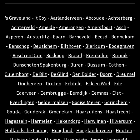
's Graveland
-
't Goy
-
Aarlanderveen
-
Abcoude
-
Achterberg
-
Achterveld
-
Ameide
-
Amerongen
-
Amersfoort
-
Asch
-
Asperen
-
Austerlitz
-
Baarn
-
Barneveld
-
Beesd
-
Bennekom
-
Benschop
-
Beusichem
-
Bilthoven
-
Blaricum
-
Bodegraven
-
Bosch en Duin
-
Boskoop
-
Brakel
-
Breukelen
-
Bunnik
-
Bunschoten Spakenburg
-
Buren
-
Bussum
-
Cothen
-
Culemborg
-
De Bilt
-
De Glind
-
Den Dolder
-
Doorn
-
Dreumel
-
Driebergen
-
Druten
-
Echteld
-
Eck en Wiel
-
Ede
-
Ederveen
-
Eembrugge
-
Eemdijk
-
Eemnes
-
Elst
-
Everdingen
-
Geldermalsen
-
Gooise Meren
-
Gorinchem
-
Gouda
-
Gouderak
-
Groenekan
-
Haarzuilens
-
Haastrecht
-
Hagestein
-
Harmelen
-
Hekendorp
-
Herwijnen
-
Hilversum
-
Hollandsche Rading
-
Hoogland
-
Hooglanderveen
-
Houten
-
Huis ter Heide
-
Huizen
-
IJsselstein
-
Ingen
-
Jaarsveld
-