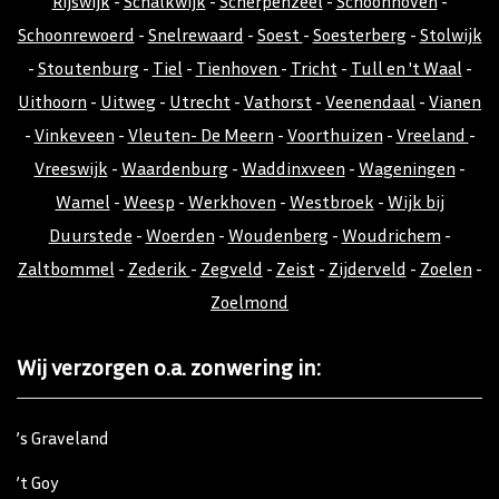
Rijswijk
-
Schalkwijk
-
Scherpenzeel
-
Schoonhoven
-
Schoonrewoerd
-
Snelrewaard
-
Soest
-
Soesterberg
-
Stolwijk
-
Stoutenburg
-
Tiel
-
Tienhoven
-
Tricht
-
Tull en 't Waal
-
Uithoorn
-
Uitweg
-
Utrecht
-
Vathorst
-
Veenendaal
-
Vianen
-
Vinkeveen
-
Vleuten- De Meern
-
Voorthuizen
-
Vreeland
-
Vreeswijk
-
Waardenburg
-
Waddinxveen
-
Wageningen
-
Wamel
-
Weesp
-
Werkhoven
-
Westbroek
-
Wijk bij
Duurstede
-
Woerden
-
Woudenberg
-
Woudrichem
-
Zaltbommel
-
Zederik
-
Zegveld
-
Zeist
-
Zijderveld
-
Zoelen
-
Zoelmond
Wij verzorgen o.a. zonwering in:
’s Graveland
’t Goy