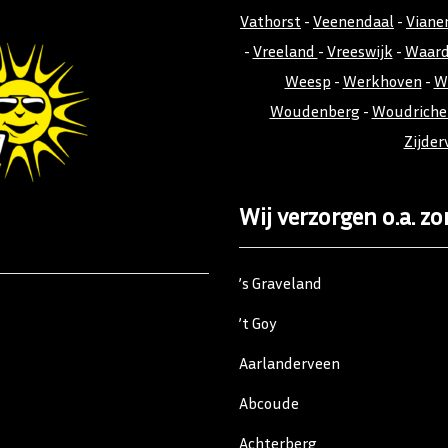
Vathorst
-
Veenendaal
-
Viane
-
Vreeland
-
Vreeswijk
-
Waar
Weesp
-
Werkhoven
-
W
Woudenberg
-
Woudrich
Zijder
Wij verzorgen o.a. zo
’s Graveland
’t Goy
Aarlanderveen
Abcoude
Achterberg