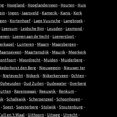
ng
-
Hoogland
-
Hooglanderveen
-
Houten
-
Huis
ein
-
Ingen
-
Jaarsveld
-
Kamerik
-
Kanis
-
Kerk
gen
-
Kortenhoef
-
Lage Vuursche
-
Langbroek
-
-
Leersum
-
Leidsche Rijn
-
Leusden
-
Lexmond
-
oenen
-
Loenen aan de Vecht
-
Loenersloot
-
kerkapel
-
Lunteren
-
Maarn
-
Maarsbergen
-
aarsseveen
-
Maartensdijk
-
Maurik
-
Meerkerk
ontfoort
-
Moordrecht
-
Muiden
-
Muiderberg
-
Nederhorst den Berg
-
Nieuwegein
-
Nieuwer ter
-
Nigtevecht
-
Nijkerk
-
Nijkerkerveen
-
Ochten
-
-
Opheusden
-
Oud Zuilen
-
Oudewater
-
Overberg
utten
-
Ravenswaaij
-
Reeuwijk
-
Renkum
-
jk
-
Schalkwijk
-
Scherpenzeel
-
Schoonhoven
-
-
Soest
-
Soesterberg
-
Stolwijk
-
Stoutenburg
-
Tull en 't Waal
-
Uithoorn
-
Uitweg
-
Utrecht
-