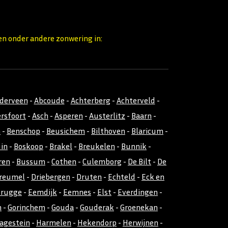
en onder andere zonwering in:
nderveen
-
Abcoude
-
Achterberg
-
Achterveld
-
rsfoort
-
Asch
-
Asperen
-
Austerlitz
-
Baarn
-
m
-
Benschop
-
Beusichem
-
Bilthoven
-
Blaricum
-
uin
-
Boskoop
-
Brakel
-
Breukelen
-
Bunnik
-
ren
-
Bussum
-
Cothen
-
Culemborg
-
De Bilt
-
De
reumel
-
Driebergen
-
Druten
-
Echteld
-
Eck en
rugge
-
Eemdijk
-
Eemnes
-
Elst
-
Everdingen
-
n
-
Gorinchem
-
Gouda
-
Gouderak
-
Groenekan
-
agestein
-
Harmelen
-
Hekendorp
-
Herwijnen
-