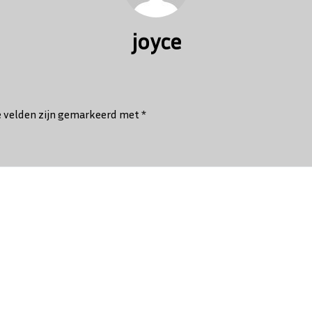
joyce
e velden zijn gemarkeerd met
*