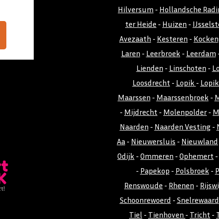
Hilversum
-
Hollandsche Radi
ter Heide
-
Huizen
-
IJsselst
Avezaath
-
Kesteren
-
Kocken
Laren
-
Leerbroek
-
Leerdam
Lienden
-
Linschoten
-
L
Loosdrecht
-
Lopik
-
Lopi
Maarssen
-
Maarssenbroek
-
M
-
Mijdrecht
-
Molenpolder
-
M
Naarden
-
Naarden Vesting
-
Aa
-
Nieuwersluis
-
Nieuwland
Odijk
-
Ommeren
-
Ophemert
-
Papekop
-
Polsbroek
-
P
Renswoude
-
Rhenen
-
Rijswi
Schoonrewoerd
-
Snelrewaard
Tiel
-
Tienhoven
-
Tricht
-