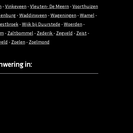
n
-
Vinkeveen
-
Vleuten- De Meern
-
Voorthuizen
denburg
-
Waddinxveen
-
Wageningen
-
Wamel
-
estbroek
-
Wijk bij Duurstede
-
Woerden
-
em
-
Zaltbommel
-
Zederik
-
Zegveld
-
Zeist
-
veld
-
Zoelen
-
Zoelmond
nwering in: