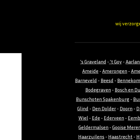
wij verzorg
's Graveland
-
't Goy
-
Aarla
Ameide
-
Amerongen
-
Ame
Barneveld
-
Beesd
-
Benneko
Bodegraven
-
Bosch en D
Bunschoten Spakenburg
-
Bu
Glind
-
Den Dolder
-
Doorn
-
D
Wiel
-
Ede
-
Ederveen
-
Eemb
Geldermalsen
-
Gooise Mere
Haarzuilens
-
Haastrecht
-
H