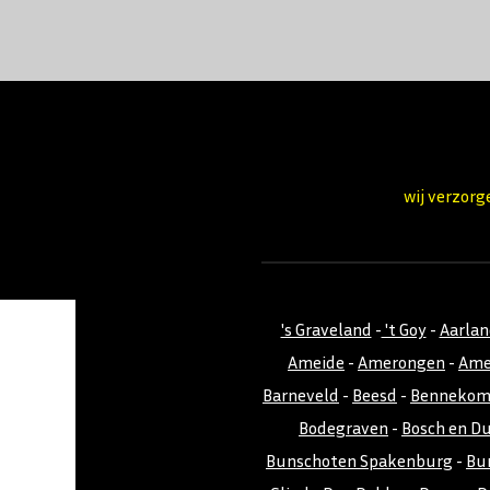
wij verzorg
's Graveland
-
't Goy
-
Aarla
Ameide
-
Amerongen
-
Ame
Barneveld
-
Beesd
-
Benneko
Bodegraven
-
Bosch en D
Bunschoten Spakenburg
-
Bu