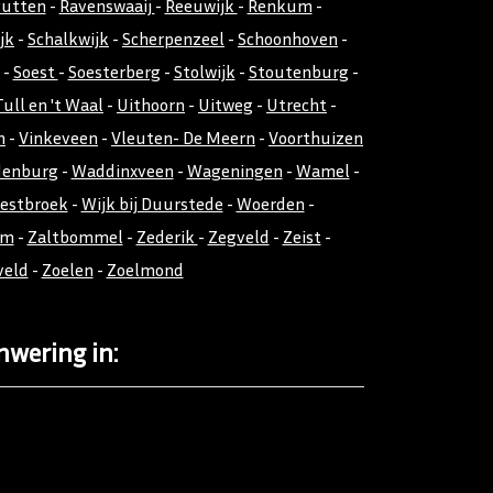
utten
-
Ravenswaaij
-
Reeuwijk
-
Renkum
-
jk
-
Schalkwijk
-
Scherpenzeel
-
Schoonhoven
-
-
Soest
-
Soesterberg
-
Stolwijk
-
Stoutenburg
-
Tull en 't Waal
-
Uithoorn
-
Uitweg
-
Utrecht
-
n
-
Vinkeveen
-
Vleuten- De Meern
-
Voorthuizen
denburg
-
Waddinxveen
-
Wageningen
-
Wamel
-
estbroek
-
Wijk bij Duurstede
-
Woerden
-
em
-
Zaltbommel
-
Zederik
-
Zegveld
-
Zeist
-
veld
-
Zoelen
-
Zoelmond
nwering in: