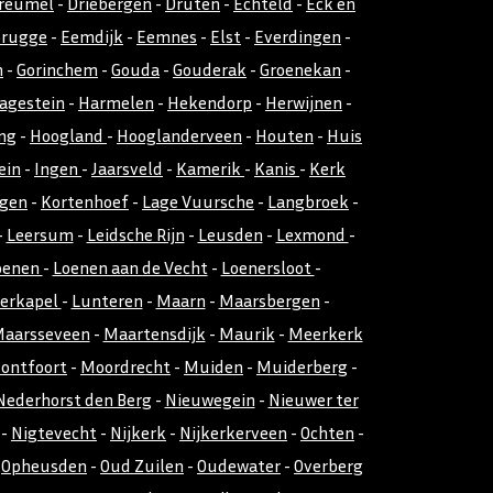
reumel
-
Driebergen
-
Druten
-
Echteld
-
Eck en
rugge
-
Eemdijk
-
Eemnes
-
Elst
-
Everdingen
-
n
-
Gorinchem
-
Gouda
-
Gouderak
-
Groenekan
-
agestein
-
Harmelen
-
Hekendorp
-
Herwijnen
-
ng
-
Hoogland
-
Hooglanderveen
-
Houten
-
Huis
ein
-
Ingen
-
Jaarsveld
-
Kamerik
-
Kanis
-
Kerk
gen
-
Kortenhoef
-
Lage Vuursche
-
Langbroek
-
-
Leersum
-
Leidsche Rijn
-
Leusden
-
Lexmond
-
oenen
-
Loenen aan de Vecht
-
Loenersloot
-
kerkapel
-
Lunteren
-
Maarn
-
Maarsbergen
-
aarsseveen
-
Maartensdijk
-
Maurik
-
Meerkerk
ontfoort
-
Moordrecht
-
Muiden
-
Muiderberg
-
Nederhorst den Berg
-
Nieuwegein
-
Nieuwer ter
-
Nigtevecht
-
Nijkerk
-
Nijkerkerveen
-
Ochten
-
-
Opheusden
-
Oud Zuilen
-
Oudewater
-
Overberg