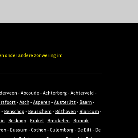
en onder andere zonwering in:
nderveen
-
Abcoude
-
Achterberg
-
Achterveld
-
rsfoort
-
Asch
-
Asperen
-
Austerlitz
-
Baarn
-
m
-
Benschop
-
Beusichem
-
Bilthoven
-
Blaricum
-
uin
-
Boskoop
-
Brakel
-
Breukelen
-
Bunnik
-
ren
-
Bussum
-
Cothen
-
Culemborg
-
De Bilt
-
De