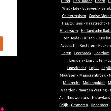
Glind
-
Den Dolder
-
Doorn
-
D
Wiel
-
Ede
-
Ederveen
-
Eemb
Geldermalsen
-
Gooise Mere
Haarzuilens
-
Haastrecht
-
H
Hilversum
-
Hollandsche Radi
ter Heide
-
Huizen
-
IJsselst
Avezaath
-
Kesteren
-
Kocken
Laren
-
Leerbroek
-
Leerdam
Lienden
-
Linschoten
-
L
Loosdrecht
-
Lopik
-
Lopi
Maarssen
-
Maarssenbroek
-
M
-
Mijdrecht
-
Molenpolder
-
M
Naarden
-
Naarden Vesting
-
Aa
-
Nieuwersluis
-
Nieuwland
Odijk
-
Ommeren
-
Ophemert