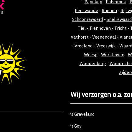
-
Papekop
-
Polsbroek
-
P
Renswoude
-
Rhenen
-
Rijswi
Schoonrewoerd
-
Snelrewaard
Tiel
-
Tienhoven
-
Tricht
-
Vathorst
-
Veenendaal
-
Viane
-
Vreeland
-
Vreeswijk
-
Waar
Weesp
-
Werkhoven
-
W
Woudenberg
-
Woudrich
Zijder
Wij verzorgen o.a. zo
’s Graveland
’t Goy