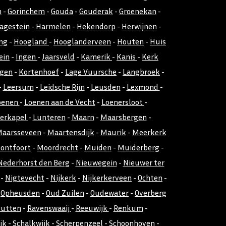
n
-
Gorinchem
-
Gouda
-
Gouderak
-
Groenekan
-
agestein
-
Harmelen
-
Hekendorp
-
Herwijnen
-
ng
-
Hoogland
-
Hooglanderveen
-
Houten
-
Huis
ein
-
Ingen
-
Jaarsveld
-
Kamerik
-
Kanis
-
Kerk
gen
-
Kortenhoef
-
Lage Vuursche
-
Langbroek
-
-
Leersum
-
Leidsche Rijn
-
Leusden
-
Lexmond
-
oenen
-
Loenen aan de Vecht
-
Loenersloot
-
kerkapel
-
Lunteren
-
Maarn
-
Maarsbergen
-
aarsseveen
-
Maartensdijk
-
Maurik
-
Meerkerk
ontfoort
-
Moordrecht
-
Muiden
-
Muiderberg
-
Nederhorst den Berg
-
Nieuwegein
-
Nieuwer ter
-
Nigtevecht
-
Nijkerk
-
Nijkerkerveen
-
Ochten
-
-
Opheusden
-
Oud Zuilen
-
Oudewater
-
Overberg
utten
-
Ravenswaaij
-
Reeuwijk
-
Renkum
-
jk
-
Schalkwijk
-
Scherpenzeel
-
Schoonhoven
-