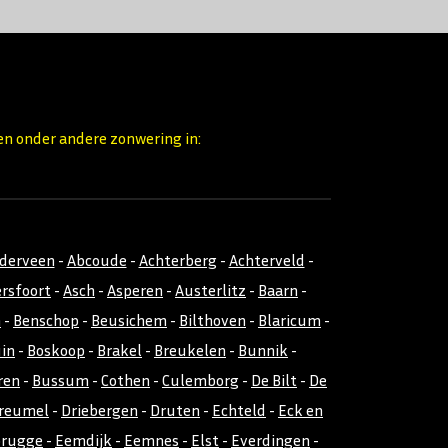
en onder andere zonwering in:
nderveen
-
Abcoude
-
Achterberg
-
Achterveld
-
rsfoort
-
Asch
-
Asperen
-
Austerlitz
-
Baarn
-
m
-
Benschop
-
Beusichem
-
Bilthoven
-
Blaricum
-
uin
-
Boskoop
-
Brakel
-
Breukelen
-
Bunnik
-
ren
-
Bussum
-
Cothen
-
Culemborg
-
De Bilt
-
De
reumel
-
Driebergen
-
Druten
-
Echteld
-
Eck en
rugge
-
Eemdijk
-
Eemnes
-
Elst
-
Everdingen
-