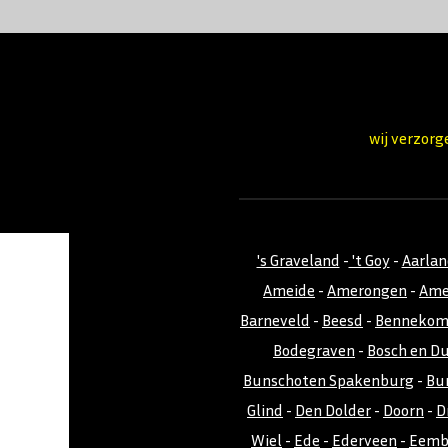
wij verzorg
's Graveland
-
't Goy
-
Aarla
Ameide
-
Amerongen
-
Ame
Barneveld
-
Beesd
-
Benneko
Bodegraven
-
Bosch en D
Bunschoten Spakenburg
-
Bu
Glind
-
Den Dolder
-
Doorn
-
D
Wiel
-
Ede
-
Ederveen
-
Eemb