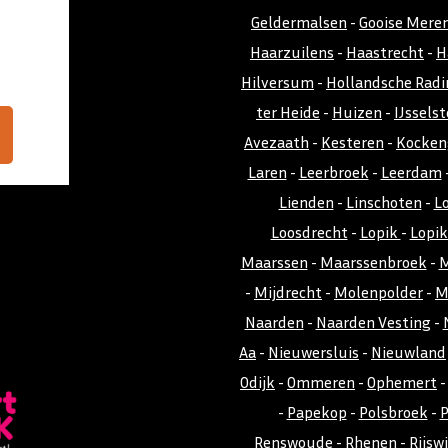
Geldermalsen
-
Gooise Mere
Haarzuilens
-
Haastrecht
-
H
Hilversum
-
Hollandsche Radi
ter Heide
-
Huizen
-
IJsselst
Avezaath
-
Kesteren
-
Kocken
Laren
-
Leerbroek
-
Leerdam
Lienden
-
Linschoten
-
L
Loosdrecht
-
Lopik
-
Lopi
Maarssen
-
Maarssenbroek
-
M
-
Mijdrecht
-
Molenpolder
-
M
Naarden
-
Naarden Vesting
-
Aa
-
Nieuwersluis
-
Nieuwland
Odijk
-
Ommeren
-
Ophemert
-
Papekop
-
Polsbroek
-
P
Renswoude
-
Rhenen
-
Rijswi