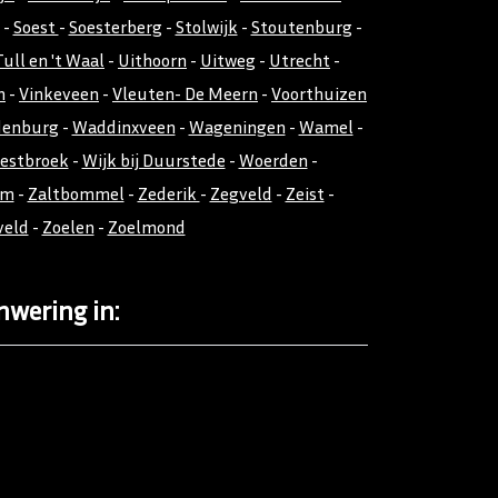
-
Soest
-
Soesterberg
-
Stolwijk
-
Stoutenburg
-
Tull en 't Waal
-
Uithoorn
-
Uitweg
-
Utrecht
-
n
-
Vinkeveen
-
Vleuten- De Meern
-
Voorthuizen
denburg
-
Waddinxveen
-
Wageningen
-
Wamel
-
estbroek
-
Wijk bij Duurstede
-
Woerden
-
em
-
Zaltbommel
-
Zederik
-
Zegveld
-
Zeist
-
veld
-
Zoelen
-
Zoelmond
nwering in: