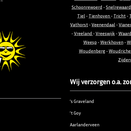
Schoonrewoerd
-
Snelrewaard
Tiel
-
Tienhoven
-
Tricht
-
Vathorst
-
Veenendaal
-
Viane
-
Vreeland
-
Vreeswijk
-
Waar
Weesp
-
Werkhoven
-
W
Woudenberg
-
Woudrich
Zijder
Wij verzorgen o.a. zo
’s Graveland
’t Goy
Aarlanderveen