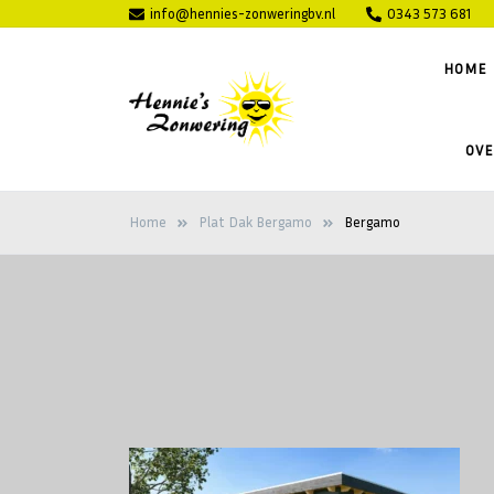
Ga
info@hennies-zonweringbv.nl
0343 573 681
naar
HOME
de
inhoud
OVE
Hennie's
Zonwering voor binnen en buiten
Zonwering
Home
Plat Dak Bergamo
Bergamo