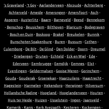
's Graveland
-
't Goy
-
Aarlanderveen
-
Abcoude
-
Achterberg
-
Achterveld
-
Ameide
-
Amerongen
-
Amersfoort
-
Asch
-
Asperen
-
Austerlitz
-
Baarn
-
Barneveld
-
Beesd
-
Bennekom
-
Benschop
-
Beusichem
-
Bilthoven
-
Blaricum
-
Bodegraven
-
Bosch en Duin
-
Boskoop
-
Brakel
-
Breukelen
-
Bunnik
-
Bunschoten Spakenburg
-
Buren
-
Bussum
-
Cothen
-
Culemborg
-
De Bilt
-
De Glind
-
Den Dolder
-
Doorn
-
Dreumel
-
Driebergen
-
Druten
-
Echteld
-
Eck en Wiel
-
Ede
-
Ederveen
-
Eembrugge
-
Eemdijk
-
Eemnes
-
Elst
-
Everdingen
-
Geldermalsen
-
Gooise Meren
-
Gorinchem
-
Gouda
-
Gouderak
-
Groenekan
-
Haarzuilens
-
Haastrecht
-
Hagestein
-
Harmelen
-
Hekendorp
-
Herwijnen
-
Hilversum
-
Hollandsche Rading
-
Hoogland
-
Hooglanderveen
-
Houten
-
Huis ter Heide
-
Huizen
-
IJsselstein
-
Ingen
-
Jaarsveld
-
Kamerik
-
Kanis
-
Kerk Avezaath
-
Kesteren
-
Kockengen
-