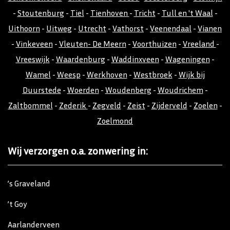
-
Stoutenburg
-
Tiel
-
Tienhoven
-
Tricht
-
Tull en 't Waal
-
Uithoorn
-
Uitweg
-
Utrecht
-
Vathorst
-
Veenendaal
-
Vianen
-
Vinkeveen
-
Vleuten- De Meern
-
Voorthuizen
-
Vreeland
-
Vreeswijk
-
Waardenburg
-
Waddinxveen
-
Wageningen
-
Wamel
-
Weesp
-
Werkhoven
-
Westbroek
-
Wijk bij
Duurstede
-
Woerden
-
Woudenberg
-
Woudrichem
-
Zaltbommel
-
Zederik
-
Zegveld
-
Zeist
-
Zijderveld
-
Zoelen
-
Zoelmond
Wij verzorgen o.a. zonwering in:
’s Graveland
’t Goy
Aarlanderveen