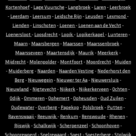
Kortenhoef
-
Lage Vuursche
-
Langbroek
-
Laren
-
Leerbroek
-
Leerdam
-
Leersum
-
Leidsche Rijn
-
Leusden
-
Lexmond
-
Lienden
-
Linschoten
-
Loenen
-
Loenen aan de Vecht
-
Loenersloot
-
Loosdrecht
-
Lopik
-
Lopikerkapel
-
Lunteren
-
Maarn
-
Maarsbergen
-
Maarssen
-
Maarssenbroek
-
Maarsseveen
-
Maartensdijk
-
Maurik
-
Meerkerk
-
Mijdrecht
-
Molenpolder
-
Montfoort
-
Moordrecht
-
Muiden
-
Muiderberg
-
Naarden
-
Naarden Vesting
-
Nederhorst den
Berg
-
Nieuwegein
-
Nieuwer ter Aa
-
Nieuwersluis
-
Nieuwland
-
Nigtevecht
-
Nijkerk
-
Nijkerkerveen
-
Ochten
-
Odijk
-
Ommeren
-
Ophemert
-
Opheusden
-
Oud Zuilen
-
Oudewater
-
Overberg
-
Papekop
-
Polsbroek
-
Putten
-
Ravenswaaij
-
Reeuwijk
-
Renkum
-
Renswoude
-
Rhenen
-
Rijswijk
-
Schalkwijk
-
Scherpenzeel
-
Schoonhoven
-
Schoonrewoerd
-
Snelrewaard
-
Soest
-
Soesterberg
-
Stolwijk