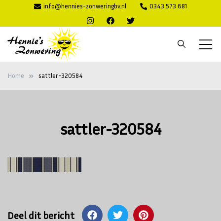
Ga
info@hennies-zonweringbv.nl
0343 573 681
naar
de
inhoud
Hennie's
Zonwering voor binnen en buiten
Home
sattler-320584
Zonwering
sattler-320584
Deel dit bericht