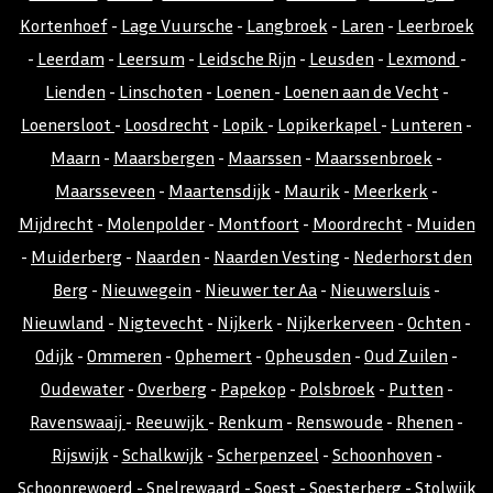
Kortenhoef
-
Lage Vuursche
-
Langbroek
-
Laren
-
Leerbroek
-
Leerdam
-
Leersum
-
Leidsche Rijn
-
Leusden
-
Lexmond
-
Lienden
-
Linschoten
-
Loenen
-
Loenen aan de Vecht
-
Loenersloot
-
Loosdrecht
-
Lopik
-
Lopikerkapel
-
Lunteren
-
Maarn
-
Maarsbergen
-
Maarssen
-
Maarssenbroek
-
Maarsseveen
-
Maartensdijk
-
Maurik
-
Meerkerk
-
Mijdrecht
-
Molenpolder
-
Montfoort
-
Moordrecht
-
Muiden
-
Muiderberg
-
Naarden
-
Naarden Vesting
-
Nederhorst den
Berg
-
Nieuwegein
-
Nieuwer ter Aa
-
Nieuwersluis
-
Nieuwland
-
Nigtevecht
-
Nijkerk
-
Nijkerkerveen
-
Ochten
-
Odijk
-
Ommeren
-
Ophemert
-
Opheusden
-
Oud Zuilen
-
Oudewater
-
Overberg
-
Papekop
-
Polsbroek
-
Putten
-
Ravenswaaij
-
Reeuwijk
-
Renkum
-
Renswoude
-
Rhenen
-
Rijswijk
-
Schalkwijk
-
Scherpenzeel
-
Schoonhoven
-
Schoonrewoerd
-
Snelrewaard
-
Soest
-
Soesterberg
-
Stolwijk