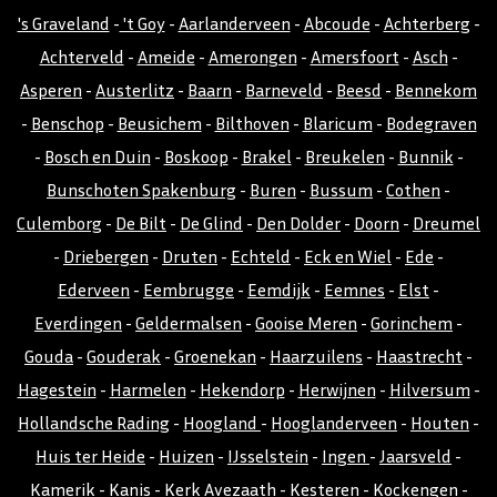
's Graveland
-
't Goy
-
Aarlanderveen
-
Abcoude
-
Achterberg
-
Achterveld
-
Ameide
-
Amerongen
-
Amersfoort
-
Asch
-
Asperen
-
Austerlitz
-
Baarn
-
Barneveld
-
Beesd
-
Bennekom
-
Benschop
-
Beusichem
-
Bilthoven
-
Blaricum
-
Bodegraven
-
Bosch en Duin
-
Boskoop
-
Brakel
-
Breukelen
-
Bunnik
-
Bunschoten Spakenburg
-
Buren
-
Bussum
-
Cothen
-
Culemborg
-
De Bilt
-
De Glind
-
Den Dolder
-
Doorn
-
Dreumel
-
Driebergen
-
Druten
-
Echteld
-
Eck en Wiel
-
Ede
-
Ederveen
-
Eembrugge
-
Eemdijk
-
Eemnes
-
Elst
-
Everdingen
-
Geldermalsen
-
Gooise Meren
-
Gorinchem
-
Gouda
-
Gouderak
-
Groenekan
-
Haarzuilens
-
Haastrecht
-
Hagestein
-
Harmelen
-
Hekendorp
-
Herwijnen
-
Hilversum
-
Hollandsche Rading
-
Hoogland
-
Hooglanderveen
-
Houten
-
Huis ter Heide
-
Huizen
-
IJsselstein
-
Ingen
-
Jaarsveld
-
Kamerik
-
Kanis
-
Kerk Avezaath
-
Kesteren
-
Kockengen
-