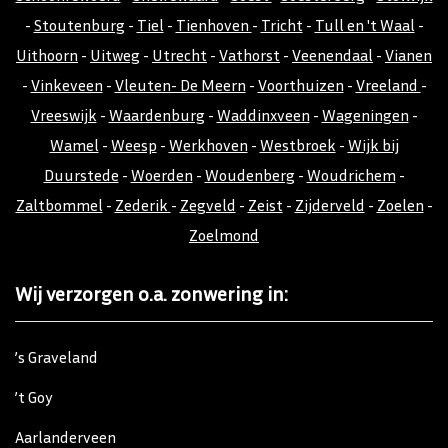
-
Stoutenburg
-
Tiel
-
Tienhoven
-
Tricht
-
Tull en 't Waal
-
Uithoorn
-
Uitweg
-
Utrecht
-
Vathorst
-
Veenendaal
-
Vianen
-
Vinkeveen
-
Vleuten- De Meern
-
Voorthuizen
-
Vreeland
-
Vreeswijk
-
Waardenburg
-
Waddinxveen
-
Wageningen
-
Wamel
-
Weesp
-
Werkhoven
-
Westbroek
-
Wijk bij
Duurstede
-
Woerden
-
Woudenberg
-
Woudrichem
-
Zaltbommel
-
Zederik
-
Zegveld
-
Zeist
-
Zijderveld
-
Zoelen
-
Zoelmond
Wij verzorgen o.a. zonwering in:
’s Graveland
’t Goy
Aarlanderveen