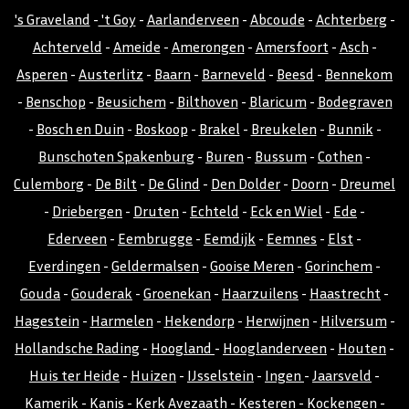
's Graveland
-
't Goy
-
Aarlanderveen
-
Abcoude
-
Achterberg
-
Achterveld
-
Ameide
-
Amerongen
-
Amersfoort
-
Asch
-
Asperen
-
Austerlitz
-
Baarn
-
Barneveld
-
Beesd
-
Bennekom
-
Benschop
-
Beusichem
-
Bilthoven
-
Blaricum
-
Bodegraven
-
Bosch en Duin
-
Boskoop
-
Brakel
-
Breukelen
-
Bunnik
-
Bunschoten Spakenburg
-
Buren
-
Bussum
-
Cothen
-
Culemborg
-
De Bilt
-
De Glind
-
Den Dolder
-
Doorn
-
Dreumel
-
Driebergen
-
Druten
-
Echteld
-
Eck en Wiel
-
Ede
-
Ederveen
-
Eembrugge
-
Eemdijk
-
Eemnes
-
Elst
-
Everdingen
-
Geldermalsen
-
Gooise Meren
-
Gorinchem
-
Gouda
-
Gouderak
-
Groenekan
-
Haarzuilens
-
Haastrecht
-
Hagestein
-
Harmelen
-
Hekendorp
-
Herwijnen
-
Hilversum
-
Hollandsche Rading
-
Hoogland
-
Hooglanderveen
-
Houten
-
Huis ter Heide
-
Huizen
-
IJsselstein
-
Ingen
-
Jaarsveld
-
Kamerik
-
Kanis
-
Kerk Avezaath
-
Kesteren
-
Kockengen
-