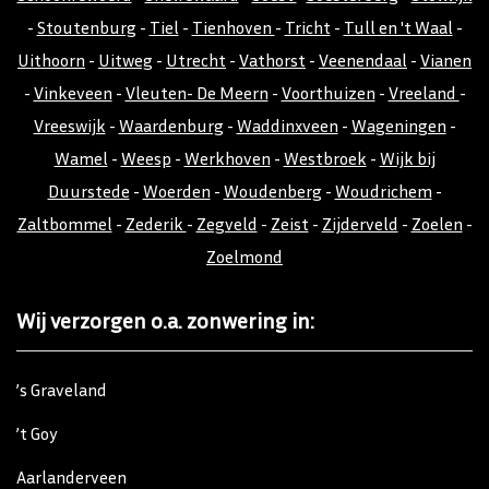
-
Stoutenburg
-
Tiel
-
Tienhoven
-
Tricht
-
Tull en 't Waal
-
Uithoorn
-
Uitweg
-
Utrecht
-
Vathorst
-
Veenendaal
-
Vianen
-
Vinkeveen
-
Vleuten- De Meern
-
Voorthuizen
-
Vreeland
-
Vreeswijk
-
Waardenburg
-
Waddinxveen
-
Wageningen
-
Wamel
-
Weesp
-
Werkhoven
-
Westbroek
-
Wijk bij
Duurstede
-
Woerden
-
Woudenberg
-
Woudrichem
-
Zaltbommel
-
Zederik
-
Zegveld
-
Zeist
-
Zijderveld
-
Zoelen
-
Zoelmond
Wij verzorgen o.a. zonwering in:
’s Graveland
’t Goy
Aarlanderveen