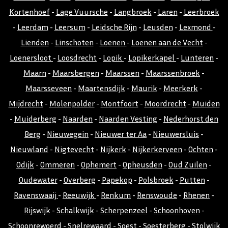
Kortenhoef
-
Lage Vuursche
-
Langbroek
-
Laren
-
Leerbroek
-
Leerdam
-
Leersum
-
Leidsche Rijn
-
Leusden
-
Lexmond
-
Lienden
-
Linschoten
-
Loenen
-
Loenen aan de Vecht
-
Loenersloot
-
Loosdrecht
-
Lopik
-
Lopikerkapel
-
Lunteren
-
Maarn
-
Maarsbergen
-
Maarssen
-
Maarssenbroek
-
Maarsseveen
-
Maartensdijk
-
Maurik
-
Meerkerk
-
Mijdrecht
-
Molenpolder
-
Montfoort
-
Moordrecht
-
Muiden
-
Muiderberg
-
Naarden
-
Naarden Vesting
-
Nederhorst den
Berg
-
Nieuwegein
-
Nieuwer ter Aa
-
Nieuwersluis
-
Nieuwland
-
Nigtevecht
-
Nijkerk
-
Nijkerkerveen
-
Ochten
-
Odijk
-
Ommeren
-
Ophemert
-
Opheusden
-
Oud Zuilen
-
Oudewater
-
Overberg
-
Papekop
-
Polsbroek
-
Putten
-
Ravenswaaij
-
Reeuwijk
-
Renkum
-
Renswoude
-
Rhenen
-
Rijswijk
-
Schalkwijk
-
Scherpenzeel
-
Schoonhoven
-
Schoonrewoerd
-
Snelrewaard
-
Soest
-
Soesterberg
-
Stolwijk