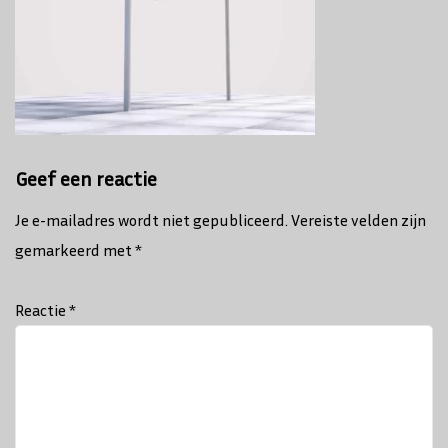
Geef een reactie
Je e-mailadres wordt niet gepubliceerd.
Vereiste velden zijn
gemarkeerd met
*
Reactie
*