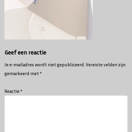
Geef een reactie
Je e-mailadres wordt niet gepubliceerd.
Vereiste velden zijn
gemarkeerd met
*
Reactie
*