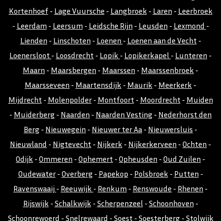
Kortenhoef
-
Lage Vuursche
-
Langbroek
-
Laren
-
Leerbroek
-
Leerdam
-
Leersum
-
Leidsche Rijn
-
Leusden
-
Lexmond
-
Lienden
-
Linschoten
-
Loenen
-
Loenen aan de Vecht
-
Loenersloot
-
Loosdrecht
-
Lopik
-
Lopikerkapel
-
Lunteren
-
Maarn
-
Maarsbergen
-
Maarssen
-
Maarssenbroek
-
Maarsseveen
-
Maartensdijk
-
Maurik
-
Meerkerk
-
Mijdrecht
-
Molenpolder
-
Montfoort
-
Moordrecht
-
Muiden
-
Muiderberg
-
Naarden
-
Naarden Vesting
-
Nederhorst den
Berg
-
Nieuwegein
-
Nieuwer ter Aa
-
Nieuwersluis
-
Nieuwland
-
Nigtevecht
-
Nijkerk
-
Nijkerkerveen
-
Ochten
-
Odijk
-
Ommeren
-
Ophemert
-
Opheusden
-
Oud Zuilen
-
Oudewater
-
Overberg
-
Papekop
-
Polsbroek
-
Putten
-
Ravenswaaij
-
Reeuwijk
-
Renkum
-
Renswoude
-
Rhenen
-
Rijswijk
-
Schalkwijk
-
Scherpenzeel
-
Schoonhoven
-
Schoonrewoerd
-
Snelrewaard
-
Soest
-
Soesterberg
-
Stolwijk