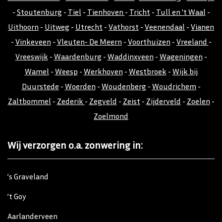
-
Stoutenburg
-
Tiel
-
Tienhoven
-
Tricht
-
Tull en 't Waal
-
Uithoorn
-
Uitweg
-
Utrecht
-
Vathorst
-
Veenendaal
-
Vianen
-
Vinkeveen
-
Vleuten- De Meern
-
Voorthuizen
-
Vreeland
-
Vreeswijk
-
Waardenburg
-
Waddinxveen
-
Wageningen
-
Wamel
-
Weesp
-
Werkhoven
-
Westbroek
-
Wijk bij
Duurstede
-
Woerden
-
Woudenberg
-
Woudrichem
-
Zaltbommel
-
Zederik
-
Zegveld
-
Zeist
-
Zijderveld
-
Zoelen
-
Zoelmond
Wij verzorgen o.a. zonwering in:
’s Graveland
’t Goy
Aarlanderveen