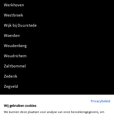
Werkhoven
Westbroek
Wijk bij Duurstede
Woerden
Woudenberg
Woudrichem
Zaltbommel
Zederik
Zegveld
Zeist
Privacybeleid
Wij gebruiken cookies
Zijderveld
We kunnen deze plaatsen voor analyse van onze bezoekersgegevens, om