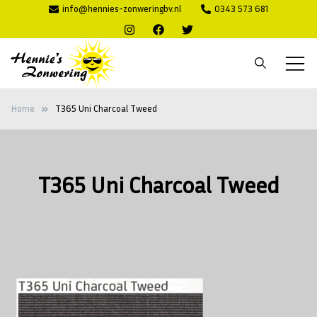
Ga
info@hennies-zonweringbv.nl
0343 573 681
naar
de
inhoud
Hennie's
Zonwering voor binnen en buiten
Home
T365 Uni Charcoal Tweed
Zonwering
T365 Uni Charcoal Tweed