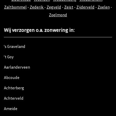
Zaltbommel
-
Zederik
-
Zegveld
-
Zeist
-
Zijderveld
-
Zoelen
-
Zoelmond
Wij verzorgen o.a. zonwering in:
’s Graveland
’t Goy
Aarlanderveen
Abcoude
Achterberg
Achterveld
Ameide