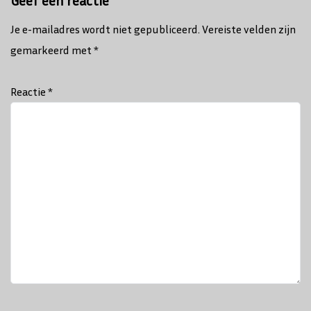
Geef een reactie
Je e-mailadres wordt niet gepubliceerd.
Vereiste velden zijn
gemarkeerd met
*
Reactie
*