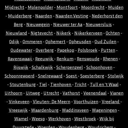
Mijdrecht
-
Molenpolder
-
Montfoort
-
Moordrecht
-
Muiden
-
Muiderberg
-
Naarden
-
Naarden Vesting
-
Nederhorst den
Berg
-
Nieuwegein
-
Nieuwer ter Aa
-
Nieuwersluis
-
Nieuwland
-
Nigtevecht
-
Nijkerk
-
Nijkerkerveen
-
Ochten
-
Odijk
-
Ommeren
-
Ophemert
-
Opheusden
-
Oud Zuilen
-
Oudewater
-
Overberg
-
Papekop
-
Polsbroek
-
Putten
-
Ravenswaaij
-
Reeuwijk
-
Renkum
-
Renswoude
-
Rhenen
-
Rijswijk
-
Schalkwijk
-
Scherpenzeel
-
Schoonhoven
-
Schoonrewoerd
-
Snelrewaard
-
Soest
-
Soesterberg
-
Stolwijk
-
Stoutenburg
-
Tiel
-
Tienhoven
-
Tricht
-
Tull en 't Waal
-
Uithoorn
-
Uitweg
-
Utrecht
-
Vathorst
-
Veenendaal
-
Vianen
-
Vinkeveen
-
Vleuten- De Meern
-
Voorthuizen
-
Vreeland
-
Vreeswijk
-
Waardenburg
-
Waddinxveen
-
Wageningen
-
Wamel
-
Weesp
-
Werkhoven
-
Westbroek
-
Wijk bij
Duurstede
-
Woerden
-
Woudenberg
-
Woudrichem
-