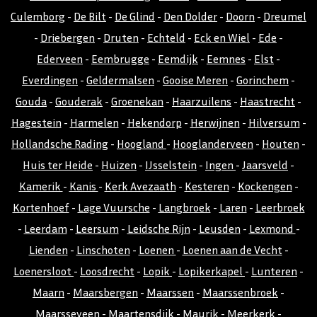
Culemborg
-
De Bilt
-
De Glind
-
Den Dolder
-
Doorn
-
Dreumel
-
Driebergen
-
Druten
-
Echteld
-
Eck en Wiel
-
Ede
-
Ederveen
-
Eembrugge
-
Eemdijk
-
Eemnes
-
Elst
-
Everdingen
-
Geldermalsen
-
Gooise Meren
-
Gorinchem
-
Gouda
-
Gouderak
-
Groenekan
-
Haarzuilens
-
Haastrecht
-
Hagestein
-
Harmelen
-
Hekendorp
-
Herwijnen
-
Hilversum
-
Hollandsche Rading
-
Hoogland
-
Hooglanderveen
-
Houten
-
Huis ter Heide
-
Huizen
-
IJsselstein
-
Ingen
-
Jaarsveld
-
Kamerik
-
Kanis
-
Kerk Avezaath
-
Kesteren
-
Kockengen
-
Kortenhoef
-
Lage Vuursche
-
Langbroek
-
Laren
-
Leerbroek
-
Leerdam
-
Leersum
-
Leidsche Rijn
-
Leusden
-
Lexmond
-
Lienden
-
Linschoten
-
Loenen
-
Loenen aan de Vecht
-
Loenersloot
-
Loosdrecht
-
Lopik
-
Lopikerkapel
-
Lunteren
-
Maarn
-
Maarsbergen
-
Maarssen
-
Maarssenbroek
-
Maarsseveen
-
Maartensdijk
-
Maurik
-
Meerkerk
-