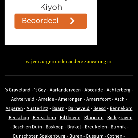
wij verzorgen onder andere zonwering in:
's Graveland
-
't Goy
-
Aarlanderveen
-
Abcoude
-
Achterberg
-
Achterveld
-
Ameide
-
Amerongen
-
Amersfoort
-
Asch
-
Asperen
-
Austerlitz
-
Baarn
-
Barneveld
-
Beesd
-
Bennekom
-
Benschop
-
Beusichem
-
Bilthoven
-
Blaricum
-
Bodegraven
-
Bosch en Duin
-
Boskoop
-
Brakel
-
Breukelen
-
Bunnik
-
Bunschoten Spakenburg
-
Buren
-
Bussum
-
Cothen
-